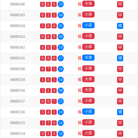
大单
08080346
6
6
6
18
殺
中
小单
08080345
0
2
2
04
殺
中
小双
08080344
2
0
0
02
殺
错
小双
08080343
0
0
9
09
殺
中
小单
08080342
6
6
7
19
殺
中
大单
08080341
8
9
0
17
殺
错
小单
08080340
8
7
5
20
殺
中
大单
08080339
1
8
1
10
殺
中
大双
08080338
3
2
4
09
殺
中
小单
08080337
9
9
7
25
殺
中
小双
08080336
5
4
1
10
殺
错
小双
08080335
1
7
6
14
殺
中
小双
08080334
9
5
4
18
殺
中