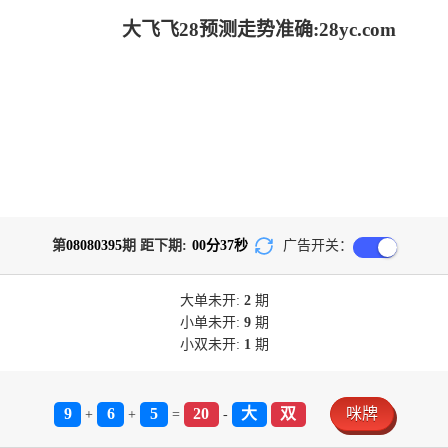
大飞飞28预测走势准确:28yc.com
第
08080395
期 距下期:
00
分
37
秒
广告开关：
大单
未开:
2
期
小单
未开:
9
期
小双
未开:
1
期
9
6
5
20
大
双
咪牌
+
+
=
-