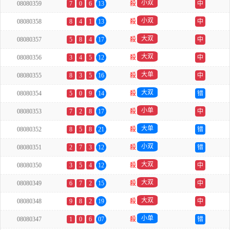
小双
08080359
7
0
6
13
殺
中
小双
08080358
8
4
1
13
殺
中
大双
08080357
5
8
4
17
殺
中
大双
08080356
3
4
5
12
殺
中
大单
08080355
8
3
5
16
殺
中
大双
08080354
5
0
9
14
殺
错
小单
08080353
7
2
8
17
殺
中
大单
08080352
8
5
8
21
殺
错
小双
08080351
2
7
3
12
殺
错
大双
08080350
3
5
4
12
殺
中
大双
08080349
6
7
2
15
殺
中
大双
08080348
9
8
2
19
殺
中
小单
08080347
1
0
6
07
殺
错