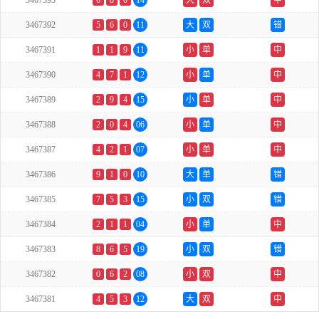
3467393
6
8
0
14
大
双
中
3467392
5
6
0
11
大
双
错
3467391
1
1
9
11
小
单
中
3467390
4
7
1
12
小
单
中
3467389
2
9
4
15
小
单
中
3467388
2
0
4
06
小
单
中
3467387
4
2
1
07
小
单
中
3467386
9
1
0
10
大
单
错
3467385
7
5
3
15
小
双
错
3467384
2
1
1
04
小
单
中
3467383
8
6
5
19
小
双
错
3467382
0
6
2
08
小
双
中
3467381
4
5
3
12
大
双
中