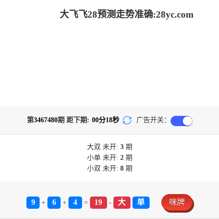
大飞飞28预测走势准确:28yc.com
第
3467480
期 距下期:
00
分
18
秒
广告开关：
大双
未开:
3
期
小单
未开:
2
期
小双
未开:
8
期
9
6
4
19
大
单
咪牌
+
+
=
-