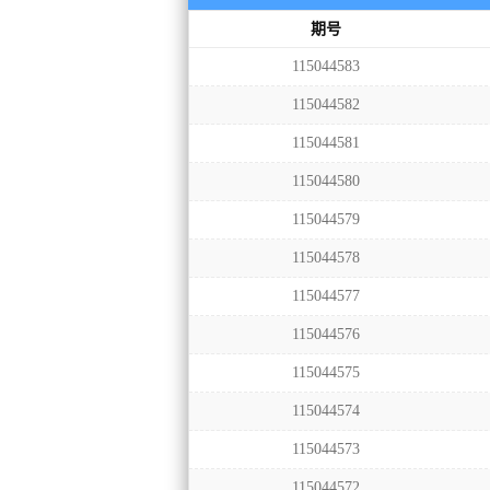
期号
115044583
115044582
115044581
115044580
115044579
115044578
115044577
115044576
115044575
115044574
115044573
115044572