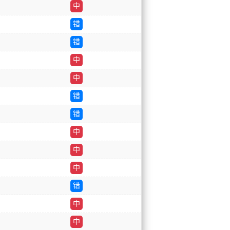
中
错
错
中
中
错
错
中
中
中
错
中
中