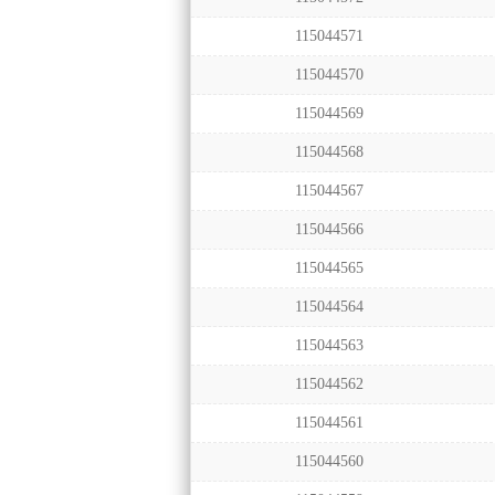
115044571
115044570
115044569
115044568
115044567
115044566
115044565
115044564
115044563
115044562
115044561
115044560