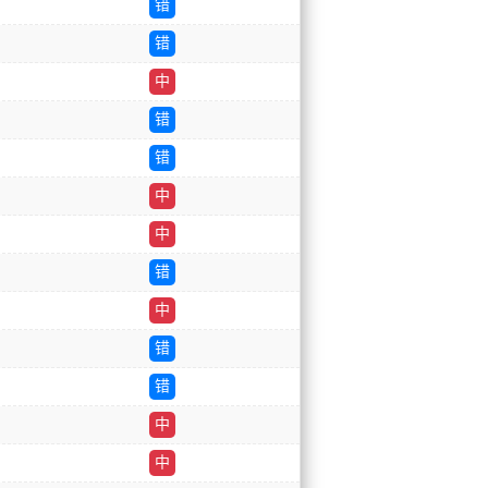
错
错
中
错
错
中
中
错
中
错
错
中
中