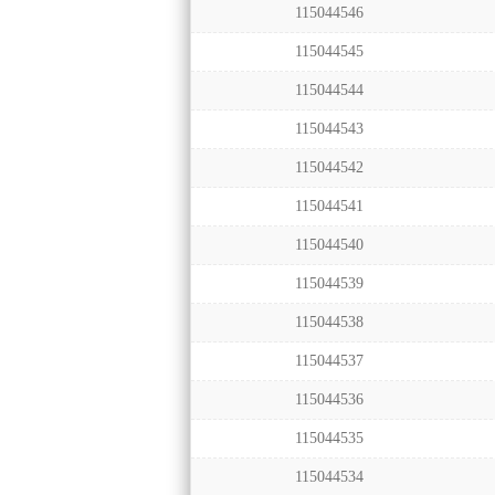
115044546
115044545
115044544
115044543
115044542
115044541
115044540
115044539
115044538
115044537
115044536
115044535
115044534