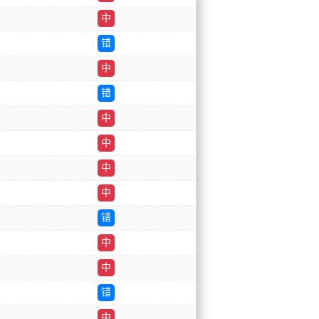
中
错
中
错
中
中
中
中
错
中
中
错
中