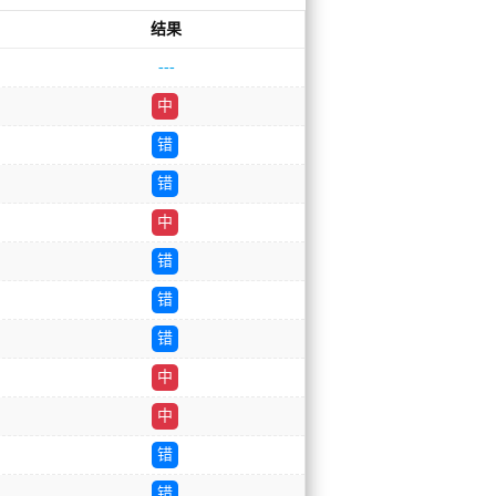
结果
---
中
错
错
中
错
错
错
中
中
错
错