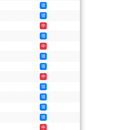
错
错
中
错
中
错
错
中
错
错
错
错
中