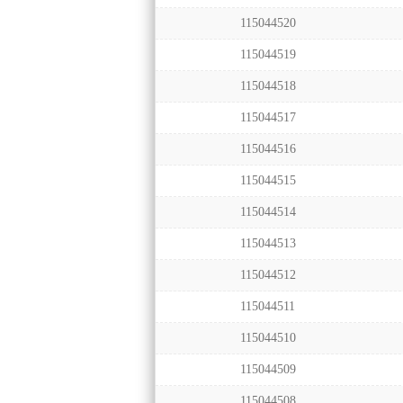
115044520
115044519
115044518
115044517
115044516
115044515
115044514
115044513
115044512
115044511
115044510
115044509
115044508