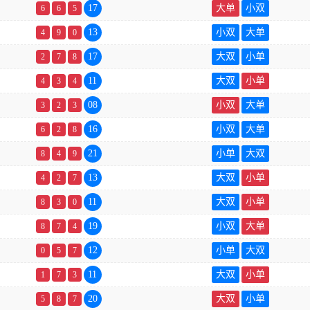
17
大单
小双
6
6
5
13
小双
大单
4
9
0
17
大双
小单
2
7
8
11
大双
小单
4
3
4
08
小双
大单
3
2
3
16
小双
大单
6
2
8
21
小单
大双
8
4
9
13
大双
小单
4
2
7
11
大双
小单
8
3
0
19
小双
大单
8
7
4
12
小单
大双
0
5
7
11
大双
小单
1
7
3
20
大双
小单
5
8
7