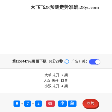
大飞飞28预测走势准确:28yc.com
第
115044796
期 距下期:
00
分
29
秒
广告开关：
大单
未开:
7
期
大双
未开:
13
期
小双
未开:
4
期
0
7
2
09
小
单
咪牌
+
+
=
-