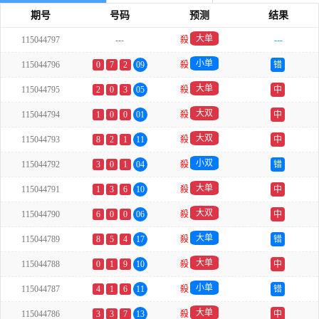
期号
号码
预测
结果
大单
115044797
---
殺
---
小单
115044796
0
7
2
09
殺
错
大单
115044795
2
0
3
05
殺
中
大双
115044794
1
0
0
01
殺
中
大双
115044793
8
2
1
11
殺
中
小双
115044792
3
0
1
04
殺
错
大单
115044791
1
3
6
10
殺
中
大双
115044790
6
0
0
06
殺
中
大单
115044789
8
5
4
17
殺
错
大单
115044788
0
1
9
10
殺
中
小单
115044787
4
1
6
11
殺
错
大单
115044786
3
3
7
13
殺
中