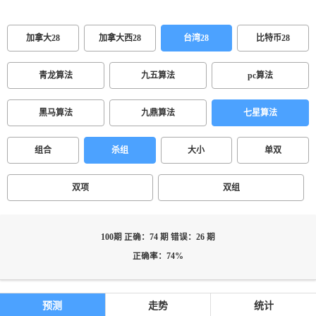
加拿大28
加拿大西28
台湾28
比特币28
青龙算法
九五算法
pc算法
黑马算法
九鼎算法
七星算法
组合
杀组
大小
单双
双项
双组
100期 正确：74 期 错误：26 期
正确率：74%
预测
走势
统计