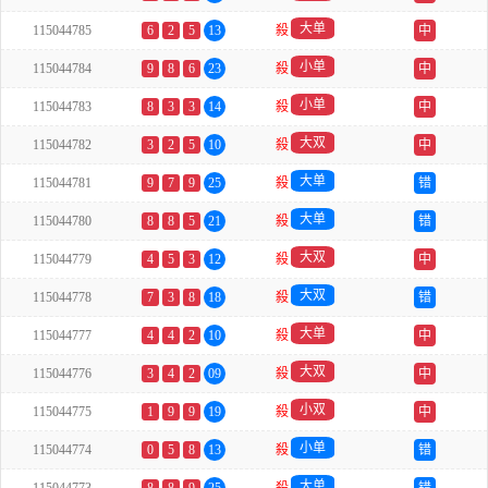
大单
115044785
6
2
5
13
殺
中
小单
115044784
9
8
6
23
殺
中
小单
115044783
8
3
3
14
殺
中
大双
115044782
3
2
5
10
殺
中
大单
115044781
9
7
9
25
殺
错
大单
115044780
8
8
5
21
殺
错
大双
115044779
4
5
3
12
殺
中
大双
115044778
7
3
8
18
殺
错
大单
115044777
4
4
2
10
殺
中
大双
115044776
3
4
2
09
殺
中
小双
115044775
1
9
9
19
殺
中
小单
115044774
0
5
8
13
殺
错
大单