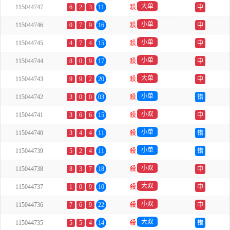
大单
115044747
6
2
3
11
殺
中
小单
115044746
0
7
9
16
殺
中
小单
115044745
4
7
4
15
殺
中
小单
115044744
8
0
9
17
殺
中
大单
115044743
9
9
2
20
殺
中
小单
115044742
3
0
0
03
殺
错
小双
115044741
3
6
6
15
殺
中
小单
115044740
3
4
4
11
殺
错
小单
115044739
5
2
4
11
殺
错
小双
115044738
8
3
7
18
殺
中
大双
115044737
1
0
9
10
殺
中
小双
115044736
7
6
9
22
殺
中
大双
115044735
5
5
4
14
殺
错