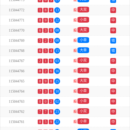
115044773
8
8
9
25
殺
错
大双
115044772
1
8
4
13
殺
中
小单
115044771
8
9
5
22
殺
中
大双
115044770
6
3
0
09
殺
中
小单
115044769
5
2
2
09
殺
错
大单
115044768
6
5
4
15
殺
错
小双
115044767
2
1
0
03
殺
中
大单
115044766
8
2
6
16
殺
中
大双
115044765
8
9
8
25
殺
中
小单
115044764
7
3
0
10
殺
中
小单
115044763
0
0
2
02
殺
中
小双
115044762
7
7
9
23
殺
中
小单
115044761
8
5
9
22
殺
中