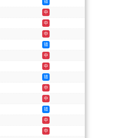
错
中
中
中
错
中
中
错
中
中
错
中
中