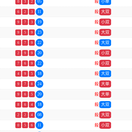
05
殺
小单
0
3
2
11
殺
大双
6
2
3
19
殺
小双
9
7
3
23
殺
大双
9
5
9
22
殺
大双
6
7
9
20
殺
小双
2
9
9
22
殺
小双
7
6
9
18
殺
大双
4
9
5
24
殺
大单
9
7
8
20
殺
大单
9
6
5
18
殺
大双
8
6
4
08
殺
大双
2
2
4
11
殺
小双
0
5
6