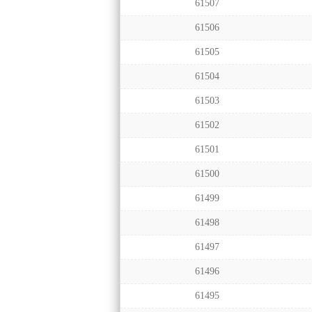
61507
61506
61505
61504
61503
61502
61501
61500
61499
61498
61497
61496
61495