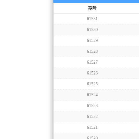
期号
61531
61530
61529
61528
61527
61526
61525
61524
61523
61522
61521
61520