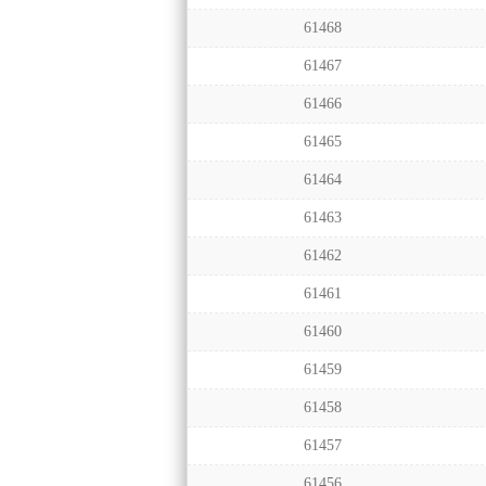
61468
61467
61466
61465
61464
61463
61462
61461
61460
61459
61458
61457
61456