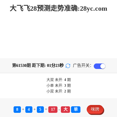
大飞飞28预测走势准确:28yc.com
第
61530
期 距下期:
01
分
23
秒
广告开关：
大双
未开:
4
期
小单
未开:
3
期
小双
未开:
2
期
8
+
4
+
5
=
17
-
大
单
咪牌