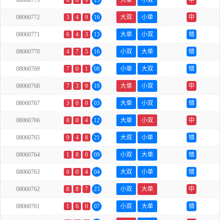
08060773
6
0
9
15
大单
小双
中
08060772
3
4
9
16
大双
小单
中
08060771
6
4
3
13
大单
小双
错
08060770
4
7
5
16
小双
大单
错
08060769
7
0
1
08
小单
大双
错
08060768
7
3
9
19
大单
小双
中
08060767
3
0
0
03
大单
小双
错
08060766
8
0
4
12
大单
小双
中
08060765
9
4
8
21
大双
小单
错
08060764
1
8
0
09
小双
大单
错
08060763
0
0
4
04
大双
小单
错
08060762
8
8
7
23
小双
大单
中
08060761
1
6
0
07
小双
大单
错