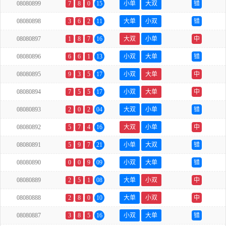
08080899
7
8
0
15
小单
大双
错
08080898
3
6
2
11
大单
小双
错
08080897
1
8
7
16
大双
小单
中
08080896
6
6
1
13
小双
大单
错
08080895
9
3
5
17
小双
大单
中
08080894
7
5
5
17
小双
大单
中
08080893
2
0
2
04
大双
小单
错
08080892
5
7
4
16
大双
小单
中
08080891
5
9
7
21
小单
大双
错
08080890
0
0
9
09
小双
大单
错
08080889
2
5
1
08
大单
小双
中
08080888
2
8
0
10
大单
小双
中
08080887
3
8
5
16
小双
大单
错