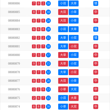
08080886
7
9
2
18
小双
大单
错
08080885
8
7
3
18
大双
小单
中
08080884
8
7
9
24
大双
小单
中
08080883
6
6
8
20
小双
大单
错
08080882
7
2
2
11
大单
小双
错
08080881
1
2
7
10
大单
小双
中
08080880
7
3
7
17
大单
小双
中
08080879
9
3
3
15
大单
小双
中
08080878
3
7
2
12
大单
小双
中
08080877
9
5
6
20
大双
小单
中
08080876
2
2
9
13
小单
大双
中
08080875
2
6
7
15
小双
大单
中
08080874
6
8
2
16
小单
大双
中