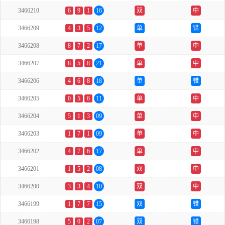
3466210
6
9
1
16
双
中
3466209
4
3
5
12
单
错
3466208
8
7
2
17
单
中
3466207
8
5
8
21
单
中
3466206
4
6
8
18
单
错
3466205
0
5
6
11
单
中
3466204
5
1
3
09
单
中
3466203
1
7
1
09
单
中
3466202
4
7
6
17
单
中
3466201
1
5
2
08
双
中
3466200
3
3
4
10
双
中
3466199
1
7
7
15
双
错
3466198
5
0
2
07
双
错