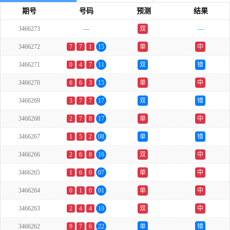
期号
号码
预测
结果
3466273
---
双
---
3466272
7
7
1
15
单
中
3466271
0
4
7
11
双
错
3466270
6
6
3
15
单
中
3466269
3
7
7
17
双
错
3466268
2
7
8
17
单
中
3466267
1
5
2
08
单
错
3466266
2
6
8
16
双
中
3466265
1
6
0
07
单
中
3466264
0
1
0
01
单
中
3466263
2
4
4
10
双
中
3466262
9
7
6
22
单
错