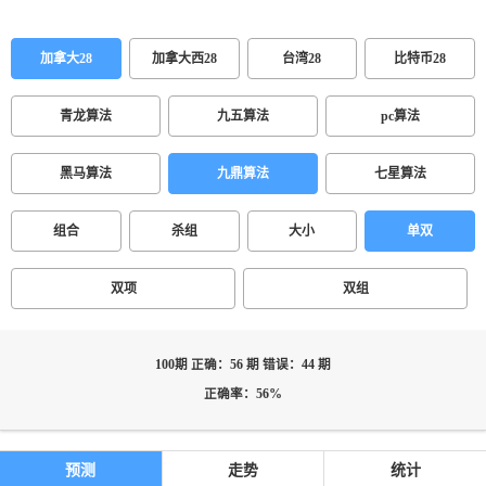
加拿大28
加拿大西28
台湾28
比特币28
青龙算法
九五算法
pc算法
黑马算法
九鼎算法
七星算法
组合
杀组
大小
单双
双项
双组
100期 正确：56 期 错误：44 期
正确率：56%
预测
走势
统计