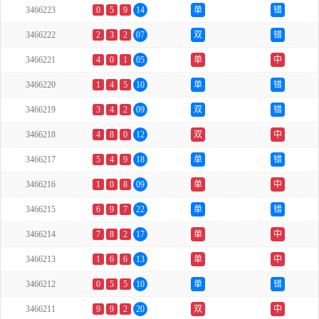
3466223
0
5
9
14
单
错
3466222
2
3
2
07
双
错
3466221
4
0
1
05
单
中
3466220
1
4
5
10
单
错
3466219
3
4
2
09
双
错
3466218
4
8
0
12
双
中
3466217
5
4
9
18
单
错
3466216
1
0
8
09
单
中
3466215
6
9
7
22
单
错
3466214
7
8
2
17
单
中
3466213
1
6
6
13
单
中
3466212
0
5
5
10
单
错
3466211
9
9
2
20
双
中