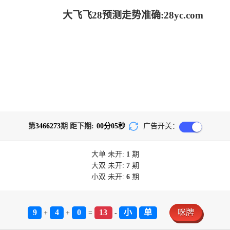
大飞飞28预测走势准确:28yc.com
第
3466273
期 距下期:
00
分
05
秒
广告开关：
大单
未开:
1
期
大双
未开:
7
期
小双
未开:
6
期
9
4
0
13
小
单
咪牌
+
+
=
-