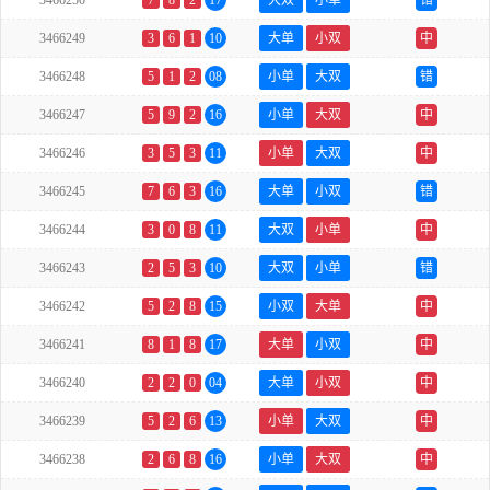
3466250
7
8
2
17
大双
小单
错
3466249
3
6
1
10
大单
小双
中
3466248
5
1
2
08
小单
大双
错
3466247
5
9
2
16
小单
大双
中
3466246
3
5
3
11
小单
大双
中
3466245
7
6
3
16
大单
小双
错
3466244
3
0
8
11
大双
小单
中
3466243
2
5
3
10
大双
小单
错
3466242
5
2
8
15
小双
大单
中
3466241
8
1
8
17
大单
小双
中
3466240
2
2
0
04
大单
小双
中
3466239
5
2
6
13
小单
大双
中
3466238
2
6
8
16
小单
大双
中