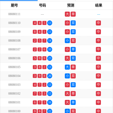
期号
号码
预测
结果
08080111
---
大
单
---
08080110
4
4
5
13
小
双
中
08080109
8
4
1
13
小
双
中
08080108
2
5
7
14
小
双
中
08080107
2
2
6
10
小
单
中
08080106
5
9
9
23
大
双
中
08080105
3
8
2
13
大
单
中
08080104
3
9
8
20
小
双
中
08080103
4
7
2
13
小
双
中
08080102
7
5
3
15
大
单
中
08080101
6
7
3
16
大
单
中
08080100
9
6
7
22
小
双
中