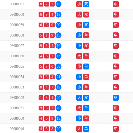
08080061
8
2
3
13
小
双
中
08080060
6
8
4
18
大
双
中
08080059
6
3
0
09
小
双
中
08080058
5
1
9
15
小
单
中
08080057
9
3
4
16
小
双
中
08080056
4
6
5
15
大
单
中
08080055
5
3
0
08
小
单
中
08080054
9
8
4
21
小
单
中
08080053
8
4
7
19
小
单
中
08080052
1
3
1
05
大
双
错
08080051
9
8
3
20
大
单
中
08080050
4
6
9
19
小
单
中
08080049
4
8
8
20
大
单
中