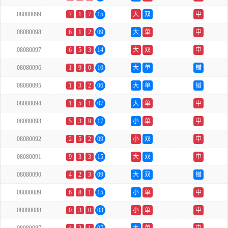
08080099
7
1
7
15
大
双
中
08080098
6
1
2
09
大
单
中
08080097
6
5
3
14
大
双
中
08080096
1
9
0
10
大
单
错
08080095
1
3
2
06
大
单
错
08080094
1
5
1
07
大
单
中
08080093
5
3
9
17
小
单
中
08080092
2
5
2
09
小
双
中
08080091
9
3
3
15
大
双
中
08080090
4
2
3
09
大
双
错
08080089
6
8
1
15
小
单
中
08080088
0
3
0
03
小
单
中