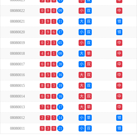
08080023
3
2
8
13
小
双
中
08080022
0
9
0
09
小
双
中
08080021
1
9
1
11
大
双
错
08080020
2
9
6
17
小
双
错
08080019
0
2
3
05
小
双
中
08080018
4
4
1
09
大
单
中
08080017
6
8
6
20
小
双
中
08080016
8
5
3
16
大
双
中
08080015
8
8
3
19
大
双
中
08080014
6
9
1
16
大
双
中
08080013
7
6
4
17
大
单
中
08080012
2
7
5
14
小
单
错
08080011
9
3
9
21
小
双
错