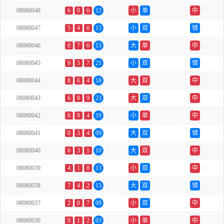
08080048
6
0
6
12
小
单
中
08080047
5
4
6
15
小
双
错
08080046
0
7
6
13
大
单
中
08080045
9
5
7
21
小
双
错
08080044
8
6
4
18
大
双
中
08080043
6
8
9
23
大
双
中
08080042
6
9
4
19
小
单
中
08080041
0
5
4
09
大
双
错
08080040
6
3
1
10
大
双
中
08080039
4
1
8
13
小
双
中
08080038
7
4
2
13
大
双
错
08080037
2
0
7
09
小
双
中
08080036
0
1
2
03
小
单
中