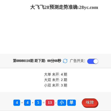
大飞飞28预测走势准确:28yc.com
第
08080110
期 距下期:
00
分
08
秒
广告开关：
大单
未开:
4
期
大双
未开:
2
期
小双
未开:
3
期
4
4
5
13
小
单
咪牌
+
+
=
-