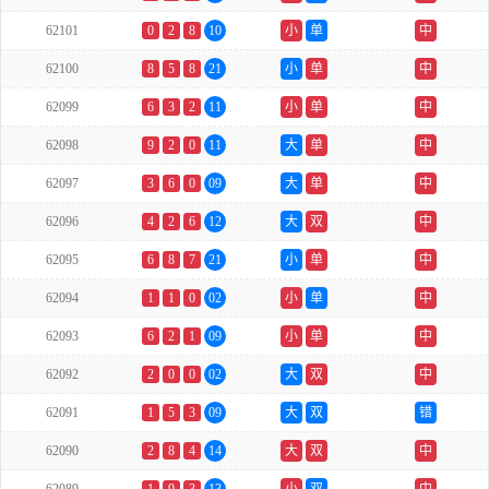
62101
0
2
8
10
小
单
中
62100
8
5
8
21
小
单
中
62099
6
3
2
11
小
单
中
62098
9
2
0
11
大
单
中
62097
3
6
0
09
大
单
中
62096
4
2
6
12
大
双
中
62095
6
8
7
21
小
单
中
62094
1
1
0
02
小
单
中
62093
6
2
1
09
小
单
中
62092
2
0
0
02
大
双
中
62091
1
5
3
09
大
双
错
62090
2
8
4
14
大
双
中