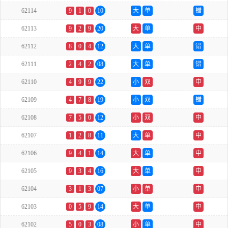
62114
9
1
0
10
大
单
错
62113
9
2
9
20
大
单
中
62112
8
0
4
12
大
单
错
62111
2
4
2
08
大
单
错
62110
4
9
9
22
小
双
中
62109
4
7
8
19
小
双
错
62108
7
5
0
12
小
双
中
62107
1
2
8
11
大
单
中
62106
9
4
1
14
大
单
中
62105
9
3
4
16
大
单
中
62104
3
1
3
07
小
单
中
62103
0
5
9
14
大
单
中
62102
5
0
3
08
小
单
中