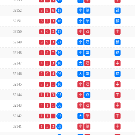
62153
1
3
9
13
大
单
中
62152
3
9
6
18
小
单
错
62151
6
7
3
16
小
单
错
62150
3
6
3
12
小
双
中
62149
9
9
3
21
小
双
错
62148
4
5
7
16
小
单
错
62147
4
3
3
10
大
双
中
62146
2
0
4
06
大
单
错
62145
7
2
1
10
小
双
中
62144
1
1
3
05
小
双
中
62143
4
1
1
06
小
双
中
62142
1
1
1
03
大
单
中
62141
1
5
3
09
小
单
中