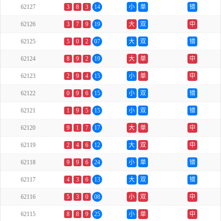
62127
3
8
3
14
小
单
错
62126
3
7
9
19
大
双
中
62125
5
0
2
07
大
双
错
62124
8
9
2
19
大
单
中
62123
2
9
4
15
小
单
中
62122
0
9
6
15
小
双
错
62121
1
9
5
15
小
双
错
62120
9
1
7
17
大
单
中
62119
2
4
6
12
大
双
中
62118
9
9
6
24
小
单
错
62117
4
3
6
13
大
双
错
62116
5
3
0
08
小
双
中
62115
8
8
9
25
小
单
中