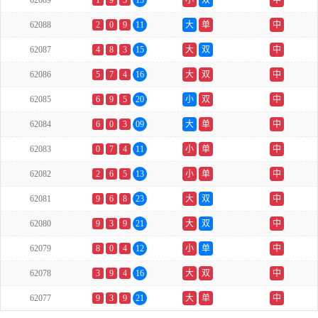
62089
1
9
3
13
小
双
中
62088
2
0
9
11
大
单
中
62087
4
8
3
15
大
双
中
62086
5
7
4
16
大
双
中
62085
6
9
5
20
小
双
中
62084
6
0
3
09
大
单
中
62083
0
7
4
11
小
单
中
62082
2
6
5
13
小
单
中
62081
9
6
8
23
大
双
中
62080
9
3
9
21
大
双
中
62079
8
0
4
12
小
单
中
62078
3
9
4
16
大
双
中
62077
9
3
9
21
大
单
中