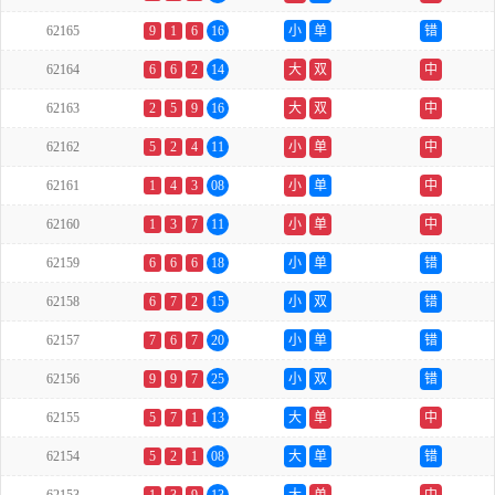
62165
9
1
6
16
小
单
错
62164
6
6
2
14
大
双
中
62163
2
5
9
16
大
双
中
62162
5
2
4
11
小
单
中
62161
1
4
3
08
小
单
中
62160
1
3
7
11
小
单
中
62159
6
6
6
18
小
单
错
62158
6
7
2
15
小
双
错
62157
7
6
7
20
小
单
错
62156
9
9
7
25
小
双
错
62155
5
7
1
13
大
单
中
62154
5
2
1
08
大
单
错