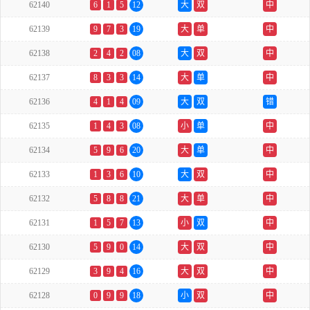
62140
6
1
5
12
大
双
中
62139
9
7
3
19
大
单
中
62138
2
4
2
08
大
双
中
62137
8
3
3
14
大
单
中
62136
4
1
4
09
大
双
错
62135
1
4
3
08
小
单
中
62134
5
9
6
20
大
单
中
62133
1
3
6
10
大
双
中
62132
5
8
8
21
大
单
中
62131
1
5
7
13
小
双
中
62130
5
9
0
14
大
双
中
62129
3
9
4
16
大
双
中
62128
0
9
9
18
小
双
中