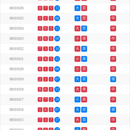
08101026
0
7
5
12
大
双
中
08101025
1
2
5
08
大
双
中
08101024
1
9
5
15
大
双
中
08101023
3
6
0
09
小
单
中
08101022
7
3
8
18
大
单
中
08101021
1
6
5
12
小
单
中
08101020
6
1
1
08
小
双
中
08101019
2
2
3
07
大
双
错
08101018
9
6
0
15
大
单
中
08101017
9
7
3
19
小
单
中
08101016
1
6
0
07
大
双
错
08101015
7
3
7
17
大
双
中