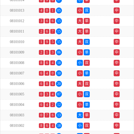
08101014
0
9
8
17
小
单
中
08101013
4
0
1
05
小
双
中
08101012
3
6
6
15
大
单
中
08101011
2
6
7
15
大
单
中
08101010
1
9
5
15
大
双
中
08101009
2
1
3
06
小
单
中
08101008
8
6
4
18
小
双
中
08101007
6
4
0
10
小
单
中
08101006
6
8
6
20
大
双
中
08101005
0
3
4
07
小
双
中
08101004
6
4
2
12
小
单
中
08101003
0
7
6
13
大
单
中
08101002
8
6
4
18
小
双
中