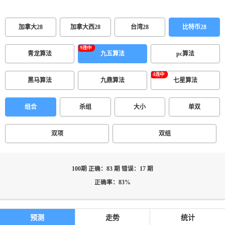
加拿大28
加拿大西28
台湾28
比特币28
青龙算法
九五算法
pc算法
黑马算法
九鼎算法
七星算法
组合
杀组
大小
单双
双项
双组
100期 正确：83 期 错误：17 期
正确率：83%
预测
走势
统计