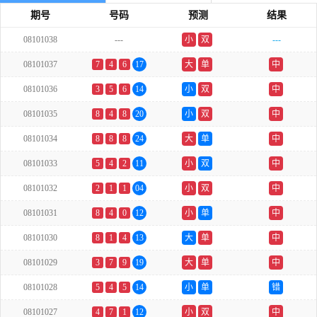
期号
号码
预测
结果
08101038
---
小
双
---
08101037
7
4
6
17
大
单
中
08101036
3
5
6
14
小
双
中
08101035
8
4
8
20
小
双
中
08101034
8
8
8
24
大
单
中
08101033
5
4
2
11
小
双
中
08101032
2
1
1
04
小
双
中
08101031
8
4
0
12
小
单
中
08101030
8
1
4
13
大
单
中
08101029
3
7
9
19
大
单
中
08101028
5
4
5
14
小
单
错
08101027
4
7
1
12
小
双
中