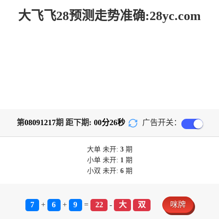
大飞飞28预测走势准确:28yc.com
第
08091217
期 距下期:
00
分
26
秒
广告开关：
大单
未开:
3
期
小单
未开:
1
期
小双
未开:
6
期
7
+
6
+
9
=
22
-
大
双
咪牌