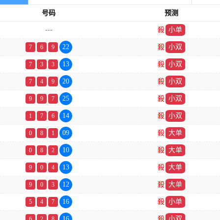
号码
预测
---
殺
小单
22
殺
小双
7
6
9
13
殺
小双
7
3
3
20
殺
小双
7
4
9
25
殺
小双
9
9
7
14
殺
小双
1
7
6
09
殺
大单
0
8
1
10
殺
大单
0
8
2
13
殺
大单
9
0
4
12
殺
大单
9
0
3
16
殺
小单
5
4
7
16
殺
小双
6
2
8