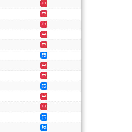
中
中
中
中
中
错
中
中
错
中
中
错
错