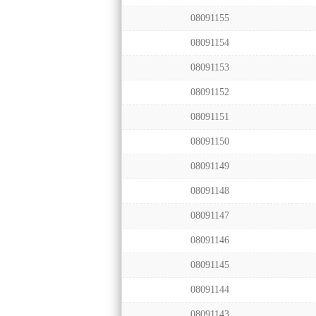
08091155
08091154
08091153
08091152
08091151
08091150
08091149
08091148
08091147
08091146
08091145
08091144
08091143