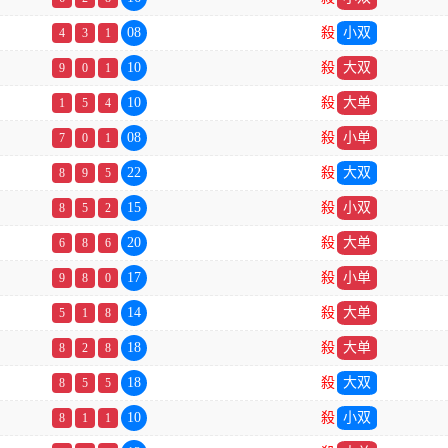
08
殺
小双
4
3
1
10
殺
大双
9
0
1
10
殺
大单
1
5
4
08
殺
小单
7
0
1
22
殺
大双
8
9
5
15
殺
小双
8
5
2
20
殺
大单
6
8
6
17
殺
小单
9
8
0
14
殺
大单
5
1
8
18
殺
大单
8
2
8
18
殺
大双
8
5
5
10
殺
小双
8
1
1