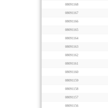
08091168
08091167
08091166
08091165
08091164
08091163
08091162
08091161
08091160
08091159
08091158
08091157
08091156