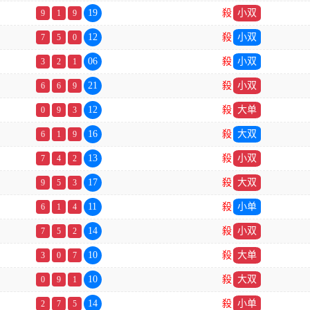
19
殺
小双
9
1
9
12
殺
小双
7
5
0
06
殺
小双
3
2
1
21
殺
小双
6
6
9
12
殺
大单
0
9
3
16
殺
大双
6
1
9
13
殺
小双
7
4
2
17
殺
大双
9
5
3
11
殺
小单
6
1
4
14
殺
小双
7
5
2
10
殺
大单
3
0
7
10
殺
大双
0
9
1
14
殺
小单
2
7
5