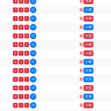
12
殺
大单
4
6
2
12
殺
小双
7
3
2
07
殺
大单
1
5
1
07
殺
小单
1
6
0
03
殺
大双
3
0
0
12
殺
小单
3
4
5
15
殺
小双
8
7
0
11
殺
小单
9
1
1
15
殺
大单
6
6
3
16
殺
大双
2
7
7
10
殺
大双
8
1
1
17
殺
大单
6
3
8
10
殺
小单
8
1
1