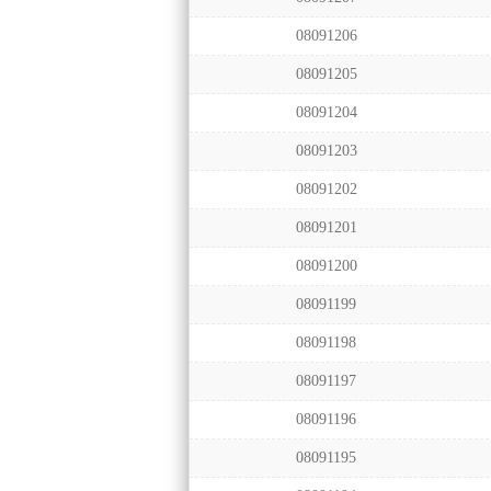
08091206
08091205
08091204
08091203
08091202
08091201
08091200
08091199
08091198
08091197
08091196
08091195