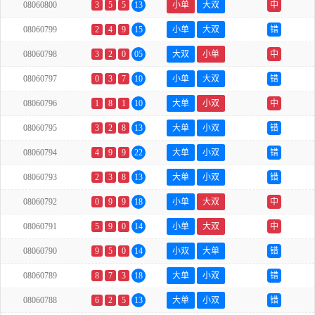
08060800
3
5
5
13
小单
大双
中
08060799
2
4
9
15
小单
大双
错
08060798
3
2
0
05
大双
小单
中
08060797
0
3
7
10
小单
大双
错
08060796
1
8
1
10
大单
小双
中
08060795
3
2
8
13
大单
小双
错
08060794
4
9
9
22
大单
小双
错
08060793
2
3
8
13
大单
小双
错
08060792
0
9
9
18
小单
大双
中
08060791
5
9
0
14
小单
大双
中
08060790
9
5
0
14
小双
大单
错
08060789
8
7
3
18
大单
小双
错
08060788
6
2
5
13
大单
小双
错