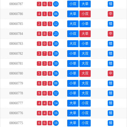
08060787
2
6
5
13
小双
大单
错
08060786
4
1
1
06
大单
小双
中
08060785
2
5
5
12
大双
小单
错
08060784
8
8
7
23
小双
大单
中
08060783
1
0
9
10
大双
小单
错
08060782
3
7
9
19
小单
大双
错
08060781
7
3
0
10
小单
大双
错
08060780
5
3
8
16
小单
大双
中
08060779
6
2
0
08
小单
大双
错
08060778
9
0
3
12
小单
大双
错
08060777
4
4
6
14
大单
小双
错
08060776
6
4
6
16
大单
小双
错
08060775
6
6
6
18
大单
小双
错