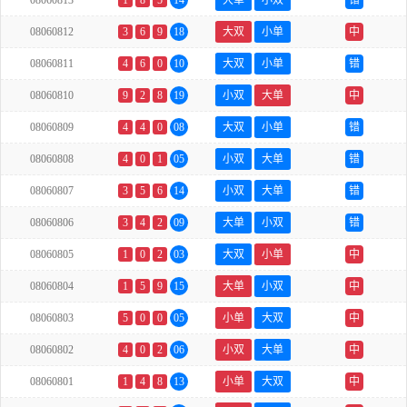
08060813
1
8
5
14
大单
小双
错
08060812
3
6
9
18
大双
小单
中
08060811
4
6
0
10
大双
小单
错
08060810
9
2
8
19
小双
大单
中
08060809
4
4
0
08
大双
小单
错
08060808
4
0
1
05
小双
大单
错
08060807
3
5
6
14
小双
大单
错
08060806
3
4
2
09
大单
小双
错
08060805
1
0
2
03
大双
小单
中
08060804
1
5
9
15
大单
小双
中
08060803
5
0
0
05
小单
大双
中
08060802
4
0
2
06
小双
大单
中
08060801
1
4
8
13
小单
大双
中