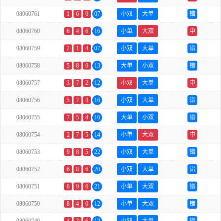
08060761
1
6
0
07
小双
大单
错
08060760
6
4
6
16
小单
大双
中
08060759
2
1
4
07
小双
大单
错
08060758
5
8
0
13
大单
小双
错
08060757
3
7
2
12
小双
大单
中
08060756
5
7
4
16
小双
大单
错
08060755
7
5
4
16
大单
小双
错
08060754
2
7
5
14
小单
大双
中
08060753
9
8
5
22
小双
大单
错
08060752
6
8
6
20
小双
大单
错
08060751
6
9
6
21
小单
大双
错
08060750
8
4
0
12
小单
大双
错