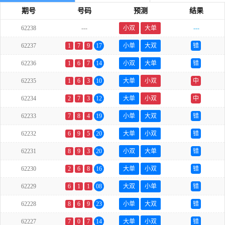
期号
号码
预测
结果
62238
---
小双
大单
---
62237
1
7
9
17
小单
大双
错
62236
1
6
7
14
小双
大单
错
62235
1
6
3
10
大单
小双
中
62234
2
7
3
12
大单
小双
中
62233
7
8
4
19
小单
大双
错
62232
6
9
5
20
大单
小双
错
62231
8
9
3
20
小双
大单
错
62230
2
6
8
16
大单
小双
错
62229
6
1
1
08
大双
小单
错
62228
8
6
9
23
小单
大双
错
62227
7
0
7
14
大单
小双
错