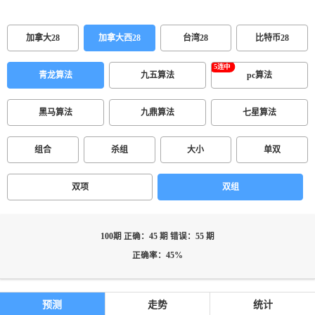
加拿大28
加拿大西28
台湾28
比特币28
青龙算法
九五算法
pc算法
黑马算法
九鼎算法
七星算法
组合
杀组
大小
单双
双项
双组
100期 正确：45 期 错误：55 期
正确率：45%
预测
走势
统计