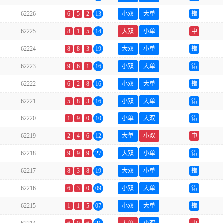
62226
6
5
2
13
小双
大单
错
62225
8
1
5
14
大双
小单
中
62224
8
8
3
19
大双
小单
错
62223
9
6
1
16
小双
大单
错
62222
6
2
8
16
小双
大单
错
62221
5
8
3
16
小双
大单
错
62220
1
9
0
10
小单
大双
错
62219
2
4
6
12
大单
小双
中
62218
9
9
9
27
大双
小单
错
62217
8
3
8
19
大双
小单
错
62216
6
3
0
09
小双
大单
错
62215
1
1
5
07
小双
大单
错