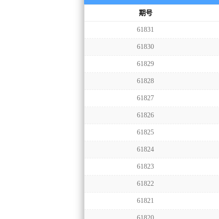
期号
61831
61830
61829
61828
61827
61826
61825
61824
61823
61822
61821
61820