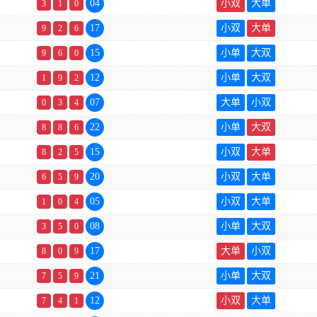
04
小双
大单
3
1
0
17
小双
大单
9
2
6
15
小单
大双
9
6
0
12
小单
大双
1
9
2
07
大单
小双
0
3
4
22
小单
大双
8
8
6
15
小双
大单
8
2
5
20
小双
大单
6
5
9
05
小双
大单
1
0
4
08
小单
大双
3
5
0
17
大单
小双
8
0
9
21
小单
大双
7
5
9
12
小双
大单
7
4
1