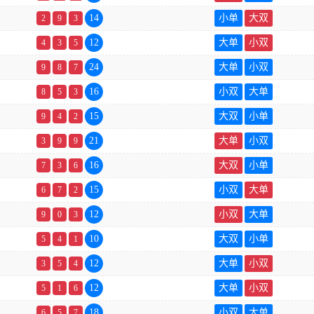
14
小单
大双
2
9
3
12
大单
小双
4
3
5
24
大单
小双
9
8
7
16
小双
大单
8
5
3
15
大双
小单
9
4
2
21
大单
小双
3
9
9
16
大双
小单
7
3
6
15
小双
大单
6
7
2
12
小双
大单
9
0
3
10
大双
小单
5
4
1
12
大单
小双
3
5
4
12
大单
小双
5
1
6
18
小双
大单
6
5
7