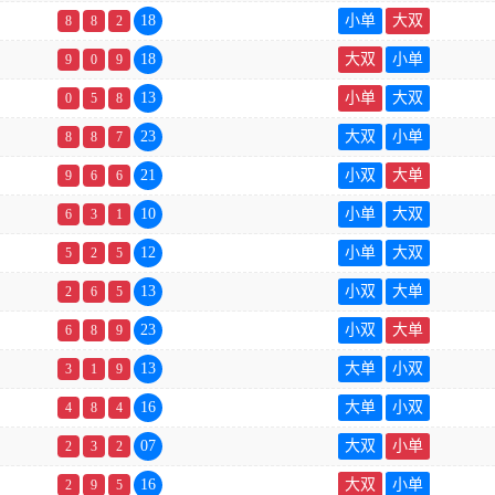
18
小单
大双
8
8
2
18
大双
小单
9
0
9
13
小单
大双
0
5
8
23
大双
小单
8
8
7
21
小双
大单
9
6
6
10
小单
大双
6
3
1
12
小单
大双
5
2
5
13
小双
大单
2
6
5
23
小双
大单
6
8
9
13
大单
小双
3
1
9
16
大单
小双
4
8
4
07
大双
小单
2
3
2
16
大双
小单
2
9
5