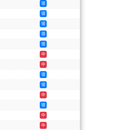
错
错
错
错
错
中
中
错
错
中
错
中
中