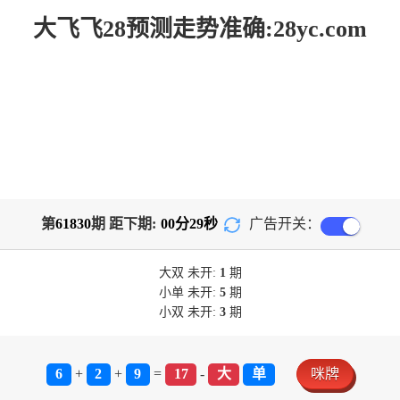
大飞飞28预测走势准确:28yc.com
第
61830
期 距下期:
00
分
28
秒
广告开关：
大双
未开:
1
期
小单
未开:
5
期
小双
未开:
3
期
6
+
2
+
9
=
17
-
大
单
咪牌