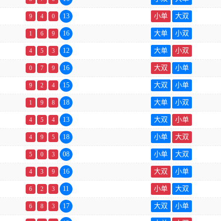
13
小单
大双
9
4
0
16
大单
小双
1
6
9
12
大单
小双
4
5
3
16
大双
小单
0
7
9
15
大双
小单
9
2
4
18
大单
小双
1
9
8
13
大双
小单
4
5
4
18
小单
大双
4
9
5
08
小单
大双
5
0
3
16
大双
小单
4
3
9
11
小单
大双
6
2
3
17
大双
小单
6
8
3