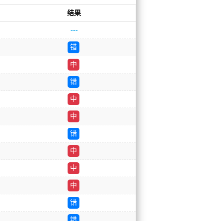
结果
---
错
中
错
中
中
错
中
中
中
错
错