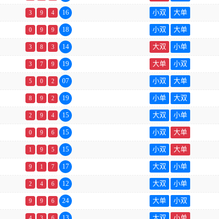
16
小双
大单
3
9
4
18
小双
大单
0
9
9
14
大双
小单
3
8
3
19
大单
小双
3
7
9
07
小双
大单
5
0
2
19
小单
大双
8
9
2
15
大双
小单
2
9
4
15
小双
大单
0
9
6
15
小双
大单
1
9
5
17
大双
小单
9
1
7
12
大双
小单
2
4
6
24
大单
小双
9
9
6
13
大双
小单
4
3
6