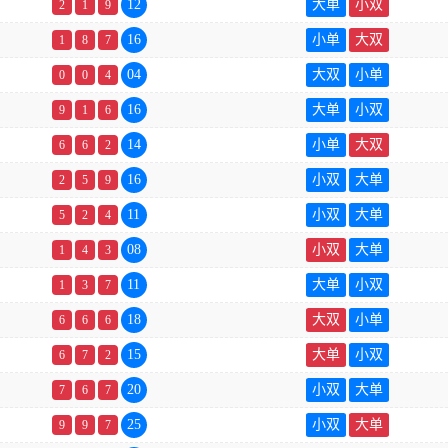
12
大单
小双
2
1
9
16
小单
大双
1
8
7
04
大双
小单
0
0
4
16
大单
小双
9
1
6
14
小单
大双
6
6
2
16
小双
大单
2
5
9
11
小双
大单
5
2
4
08
小双
大单
1
4
3
11
大单
小双
1
3
7
18
大双
小单
6
6
6
15
大单
小双
6
7
2
20
小双
大单
7
6
7
25
小双
大单
9
9
7