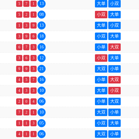
13
大单
小双
5
7
1
08
小双
大单
5
2
1
13
大单
小双
1
3
9
18
小双
大单
3
9
6
16
小单
大双
6
7
3
12
小双
大单
3
6
3
21
大双
小单
9
9
3
16
小单
大双
4
5
7
10
大单
小双
4
3
3
06
小单
大双
2
0
4
10
大双
小单
7
2
1
05
小双
大单
1
1
3
06
大双
小单
4
1
1