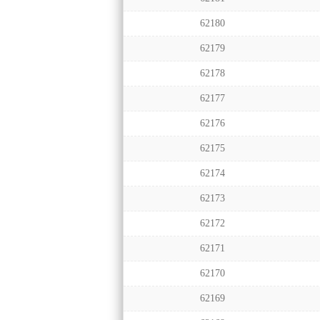
62180
62179
62178
62177
62176
62175
62174
62173
62172
62171
62170
62169