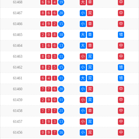
61468
6
9
4
19
大
单
中
61467
8
6
6
20
小
双
中
61466
4
9
2
15
小
单
中
61465
2
0
8
10
大
单
错
61464
1
6
6
13
大
单
中
61463
8
0
3
11
小
双
中
61462
8
2
5
15
小
双
错
61461
6
4
1
11
大
双
错
61460
7
7
6
20
小
双
中
61459
2
9
0
11
小
双
中
61458
7
7
7
21
小
单
中
61457
1
9
3
13
小
双
中
61456
0
9
7
16
小
双
中