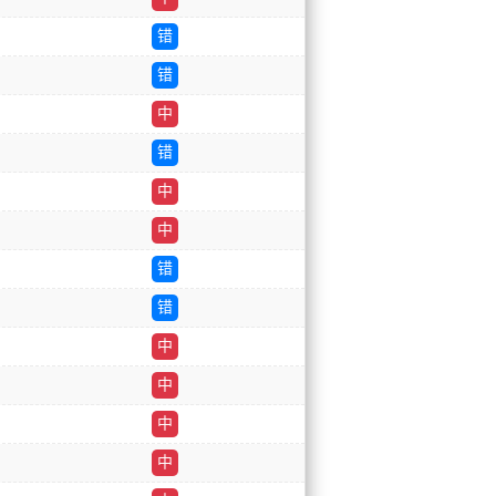
错
错
中
错
中
中
错
错
中
中
中
中