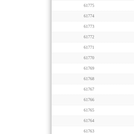
61775
61774
61773
61772
61771
61770
61769
61768
61767
61766
61765
61764
61763