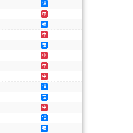
错
中
错
中
错
中
中
中
错
错
中
错
错