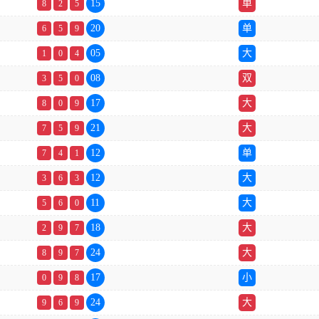
15
单
8
2
5
20
单
6
5
9
05
大
1
0
4
08
双
3
5
0
17
大
8
0
9
21
大
7
5
9
12
单
7
4
1
12
大
3
6
3
11
大
5
6
0
18
大
2
9
7
24
大
8
9
7
17
小
0
9
8
24
大
9
6
9