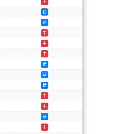
中
错
错
中
中
中
错
错
错
中
中
错
中