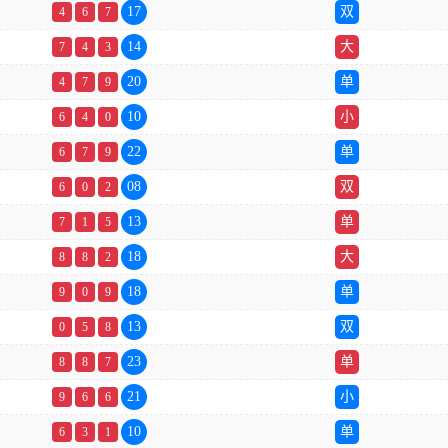
17
双
4
6
7
14
大
7
4
3
20
单
4
7
9
10
小
6
4
0
22
单
6
7
9
08
双
6
0
2
13
单
7
1
5
18
大
8
8
2
18
单
9
0
9
13
双
0
5
8
23
单
8
8
7
21
小
9
6
6
10
单
6
3
1