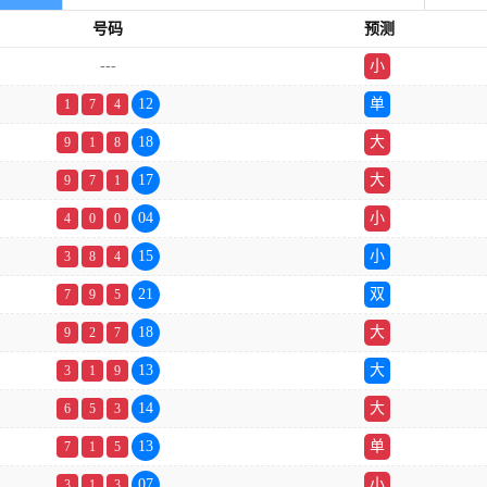
号码
预测
---
小
12
单
1
7
4
18
大
9
1
8
17
大
9
7
1
04
小
4
0
0
15
小
3
8
4
21
双
7
9
5
18
大
9
2
7
13
大
3
1
9
14
大
6
5
3
13
单
7
1
5
07
小
3
1
3