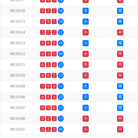
08110117
9
2
3
14
大
中
08110116
0
2
2
04
大
错
08110115
9
9
1
19
小
错
08110114
3
7
2
12
小
中
08110113
8
8
0
16
小
错
08110112
0
1
5
06
小
中
08110111
6
5
4
15
大
中
08110110
4
8
1
13
小
中
08110109
7
0
4
11
大
错
08110108
6
8
4
18
小
错
08110107
0
9
6
15
小
错
08110106
8
2
3
13
小
中
08110105
6
2
0
08
小
中