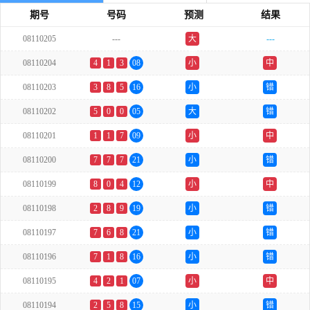
期号
号码
预测
结果
08110205
---
大
---
单
08110204
4
1
3
08
小
中
08110203
3
8
5
16
小
错
08110202
5
0
0
05
大
错
08110201
1
1
7
09
小
中
08110200
7
7
7
21
小
错
08110199
8
0
4
12
小
中
08110198
2
8
9
19
小
错
08110197
7
6
8
21
小
错
08110196
7
1
8
16
小
错
08110195
4
2
1
07
小
中
08110194
2
5
8
15
小
错