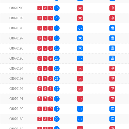
08070200
2
8
6
16
大
中
08070199
9
5
6
20
大
中
08070198
3
5
8
16
小
错
08070197
0
6
4
10
大
错
08070196
5
5
0
10
大
错
08070195
7
7
9
23
小
错
08070194
7
5
4
16
大
中
08070193
8
7
6
21
大
中
08070192
7
9
1
17
大
中
08070191
5
7
0
12
小
中
08070190
4
4
9
17
小
错
08070189
7
8
7
22
小
错