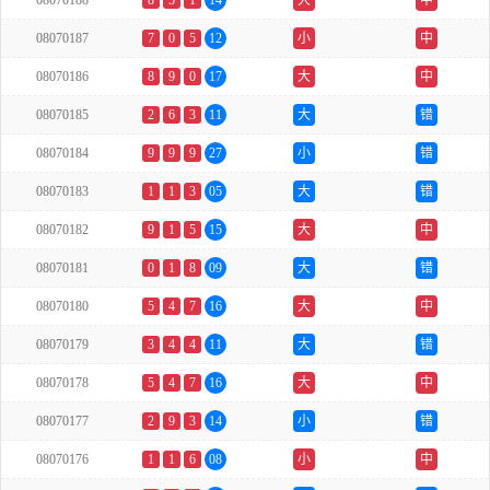
08070188
8
5
1
14
大
中
08070187
7
0
5
12
小
中
08070186
8
9
0
17
大
中
08070185
2
6
3
11
大
错
08070184
9
9
9
27
小
错
08070183
1
1
3
05
大
错
08070182
9
1
5
15
大
中
08070181
0
1
8
09
大
错
08070180
5
4
7
16
大
中
08070179
3
4
4
11
大
错
08070178
5
4
7
16
大
中
08070177
2
9
3
14
小
错
08070176
1
1
6
08
小
中