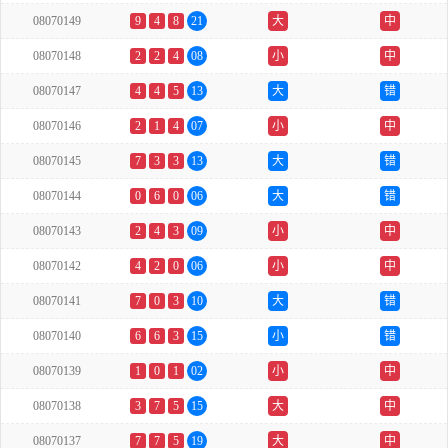
08070149
9
4
8
21
大
中
08070148
2
2
4
08
小
中
08070147
4
4
5
13
大
错
08070146
2
1
4
07
小
中
08070145
7
3
3
13
大
错
08070144
0
6
0
06
大
错
08070143
2
4
3
09
小
中
08070142
4
2
0
06
小
中
08070141
7
0
3
10
大
错
08070140
6
6
3
15
小
错
08070139
1
0
1
02
小
中
08070138
3
7
5
15
大
中
08070137
7
7
5
19
大
中