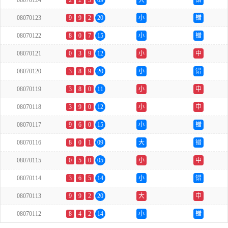
08070124
2
2
5
09
大
错
08070123
9
9
2
20
小
错
08070122
8
0
7
15
小
错
08070121
0
3
9
12
小
中
08070120
3
8
9
20
小
错
08070119
3
8
0
11
小
中
08070118
3
9
0
12
小
中
08070117
9
6
0
15
小
错
08070116
8
0
1
09
大
错
08070115
0
5
0
05
小
中
08070114
3
6
5
14
小
错
08070113
9
9
2
20
大
中
08070112
8
4
2
14
小
错