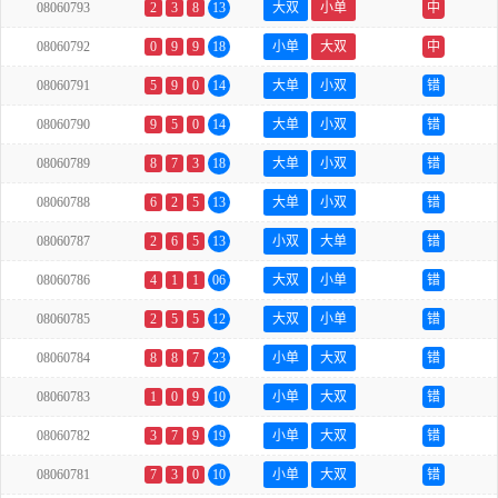
08060793
2
3
8
13
大双
小单
中
08060792
0
9
9
18
小单
大双
中
08060791
5
9
0
14
大单
小双
错
08060790
9
5
0
14
大单
小双
错
08060789
8
7
3
18
大单
小双
错
08060788
6
2
5
13
大单
小双
错
08060787
2
6
5
13
小双
大单
错
08060786
4
1
1
06
大双
小单
错
08060785
2
5
5
12
大双
小单
错
08060784
8
8
7
23
小单
大双
错
08060783
1
0
9
10
小单
大双
错
08060782
3
7
9
19
小单
大双
错
08060781
7
3
0
10
小单
大双
错