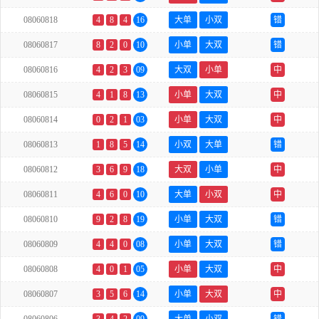
08060818
4
8
4
16
大单
小双
错
08060817
8
2
0
10
小单
大双
错
08060816
4
2
3
09
大双
小单
中
08060815
4
1
8
13
小单
大双
中
08060814
0
2
1
03
小单
大双
中
08060813
1
8
5
14
小双
大单
错
08060812
3
6
9
18
大双
小单
中
08060811
4
6
0
10
大单
小双
中
08060810
9
2
8
19
小单
大双
错
08060809
4
4
0
08
小单
大双
错
08060808
4
0
1
05
小单
大双
中
08060807
3
5
6
14
小单
大双
中