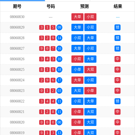
期号
号码
预测
结果
08060830
---
大单
小双
---
08060829
3
1
5
09
大单
小双
错
08060828
3
2
9
14
小双
大单
错
08060827
9
0
7
16
大单
小双
错
08060826
3
4
3
10
小双
大单
中
08060825
8
1
9
18
小单
大双
中
08060824
2
9
6
17
大单
小双
中
08060823
0
1
2
03
大双
小单
中
08060822
3
4
4
11
小双
大单
错
08060821
1
2
8
11
小单
大双
中
08060820
0
0
0
00
小单
大双
中
08060819
9
1
3
13
小单
大双
中