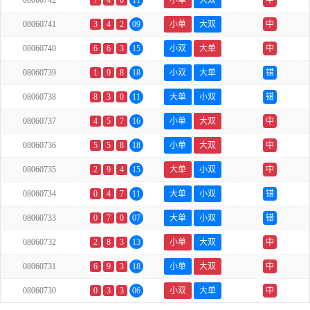
08060742
7
4
0
11
小单
大双
中
08060741
3
4
2
09
小单
大双
中
08060740
6
6
3
15
小双
大单
中
08060739
1
9
8
18
小双
大单
错
08060738
8
3
0
11
大单
小双
错
08060737
4
5
7
16
小单
大双
中
08060736
5
5
8
18
小单
大双
中
08060735
2
9
4
15
大单
小双
中
08060734
0
4
7
11
大单
小双
错
08060733
0
7
0
07
大单
小双
错
08060732
2
8
3
13
小单
大双
中
08060731
6
9
3
18
小单
大双
中
08060730
0
3
3
06
小双
大单
中