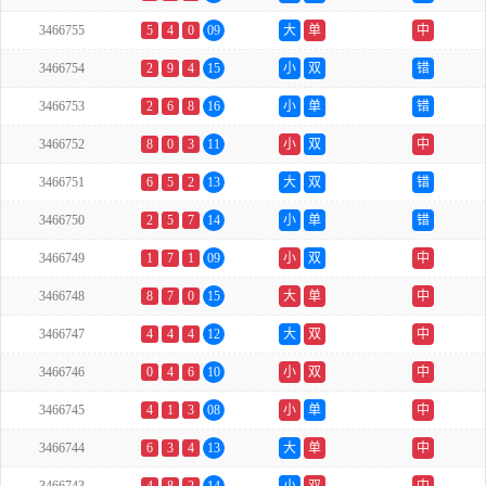
3466755
5
4
0
09
大
单
中
3466754
2
9
4
15
小
双
错
3466753
2
6
8
16
小
单
错
3466752
8
0
3
11
小
双
中
3466751
6
5
2
13
大
双
错
3466750
2
5
7
14
小
单
错
3466749
1
7
1
09
小
双
中
3466748
8
7
0
15
大
单
中
3466747
4
4
4
12
大
双
中
3466746
0
4
6
10
小
双
中
3466745
4
1
3
08
小
单
中
3466744
6
3
4
13
大
单
中