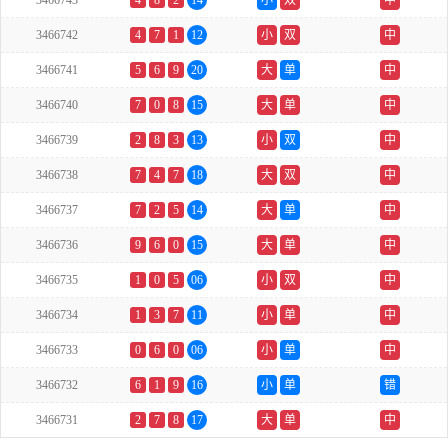
3466743
4
8
2
14
小
双
中
3466742
4
7
1
12
小
双
中
3466741
5
6
9
20
大
单
中
3466740
7
0
8
15
大
单
中
3466739
2
8
3
13
小
双
中
3466738
7
4
7
18
大
双
中
3466737
7
2
5
14
大
单
中
3466736
9
6
0
15
大
单
中
3466735
1
0
5
06
小
双
中
3466734
1
3
7
11
小
单
中
3466733
0
6
0
06
小
单
中
3466732
6
1
9
16
小
单
错
3466731
2
7
8
17
大
单
中