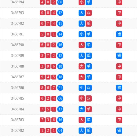
3466794
4
0
2
06
小
单
中
3466793
0
8
4
12
大
双
中
3466792
0
7
4
11
大
单
中
3466791
5
8
1
14
小
单
错
3466790
6
8
2
16
大
单
中
3466789
3
7
2
12
大
单
错
3466788
3
9
6
18
大
单
中
3466787
9
4
5
18
大
单
中
3466786
8
6
7
21
小
双
错
3466785
0
2
4
06
小
双
中
3466784
7
5
1
13
大
单
中
3466783
7
3
6
16
大
单
中
3466782
1
2
1
04
大
单
错