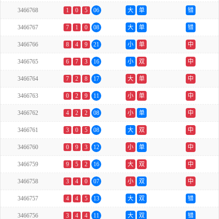
3466768
1
0
5
06
大
单
错
3466767
7
1
0
08
大
单
错
3466766
8
4
9
21
小
单
中
3466765
6
7
3
16
小
双
中
3466764
7
2
8
17
大
单
中
3466763
0
2
9
11
小
单
中
3466762
4
2
2
08
小
单
中
3466761
3
0
5
08
大
双
中
3466760
0
9
3
12
小
单
中
3466759
9
5
2
16
大
双
中
3466758
3
4
0
07
小
双
中
3466757
4
4
5
13
大
双
错
3466756
3
4
4
11
大
双
错