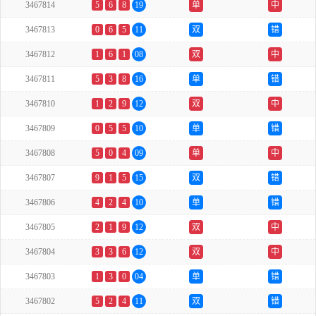
3467814
5
6
8
19
单
中
3467813
0
6
5
11
双
错
3467812
1
6
1
08
双
中
3467811
5
3
8
16
单
错
3467810
1
2
9
12
双
中
3467809
0
5
5
10
单
错
3467808
5
0
4
09
单
中
3467807
9
1
5
15
双
错
3467806
4
2
4
10
单
错
3467805
2
1
9
12
双
中
3467804
3
3
6
12
双
中
3467803
1
3
0
04
单
错
3467802
5
2
4
11
双
错