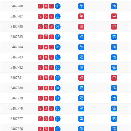
3467788
0
8
0
08
单
错
3467787
9
5
9
23
单
中
3467786
0
4
3
07
单
中
3467785
4
7
4
15
双
错
3467784
2
4
0
06
单
错
3467783
4
0
9
13
双
错
3467782
6
6
4
16
单
错
3467781
4
9
3
16
双
中
3467780
0
0
1
01
双
错
3467779
0
9
2
11
双
错
3467778
8
3
5
16
单
错
3467777
0
3
7
10
单
错
3467776
4
5
9
18
单
错