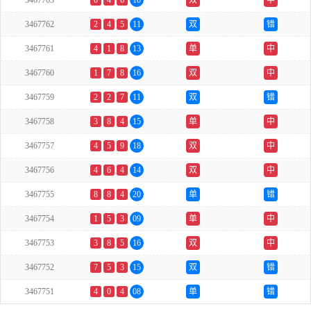
3467763
0
4
6
10
双
中
3467762
2
4
5
11
双
错
3467761
4
1
8
13
单
中
3467760
1
7
8
16
双
中
3467759
2
2
7
11
双
错
3467758
3
8
4
15
单
中
3467757
4
5
9
18
双
中
3467756
4
6
4
14
双
中
3467755
8
8
4
20
单
错
3467754
1
5
3
09
单
中
3467753
3
8
5
16
双
中
3467752
7
5
3
15
双
错
3467751
4
0
4
08
单
错