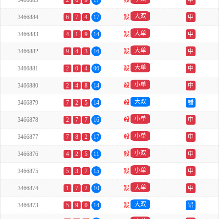
3466885
2
6
9
17
殺
中
大双
3466884
6
7
4
17
殺
中
大单
3466883
4
1
9
14
殺
中
大单
3466882
9
4
3
16
殺
中
大单
3466881
2
0
4
06
殺
中
小单
3466880
2
4
8
14
殺
中
大双
3466879
7
2
5
14
殺
错
小单
3466878
2
7
7
16
殺
中
小单
3466877
7
8
2
17
殺
中
小双
3466876
4
2
5
11
殺
中
小单
3466875
5
3
7
15
殺
中
大单
3466874
1
7
2
10
殺
中
大双
3466873
5
9
0
14
殺
错