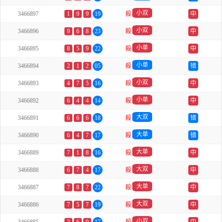
小双
3466897
1
9
9
19
殺
中
小双
3466896
9
6
8
23
殺
中
小单
3466895
8
5
9
22
殺
中
小单
3466894
2
1
2
05
殺
错
小双
3466893
4
7
5
16
殺
中
小单
3466892
6
4
4
14
殺
中
大双
3466891
6
6
6
18
殺
错
大单
3466890
6
4
7
17
殺
错
大单
3466889
7
1
8
16
殺
中
大双
3466888
6
7
4
17
殺
中
大单
3466887
7
8
7
22
殺
中
大双
3466886
7
5
7
19
殺
中
小双