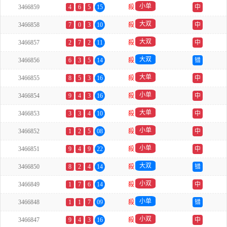
小单
3466859
4
6
5
15
殺
中
大双
3466858
7
0
3
10
殺
中
大双
3466857
2
7
2
11
殺
中
大双
3466856
6
3
5
14
殺
错
大单
3466855
8
5
3
16
殺
中
小单
3466854
9
4
3
16
殺
中
大单
3466853
3
3
4
10
殺
中
小单
3466852
1
2
5
08
殺
中
小单
3466851
9
4
9
22
殺
中
大双
3466850
8
2
4
14
殺
错
小双
3466849
1
7
6
14
殺
中
小单
3466848
1
1
7
09
殺
错
小双
3466847
9
4
3
16
殺
中