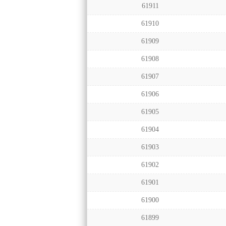
61911
61910
61909
61908
61907
61906
61905
61904
61903
61902
61901
61900
61899