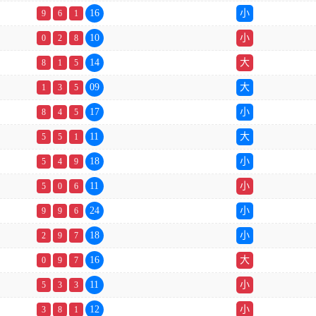
16
小
9
6
1
10
小
0
2
8
14
大
8
1
5
09
大
1
3
5
17
小
8
4
5
11
大
5
5
1
18
小
5
4
9
11
小
5
0
6
24
小
9
9
6
18
小
2
9
7
16
大
0
9
7
11
小
5
3
3
12
小
3
8
1