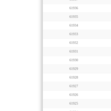
61936
61935
61934
61933
61932
61931
61930
61929
61928
61927
61926
61925