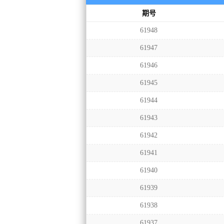
期号
61948
61947
61946
61945
61944
61943
61942
61941
61940
61939
61938
61937