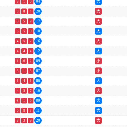
04
大
3
1
0
20
大
8
8
4
17
大
3
5
9
10
大
5
5
0
16
大
4
5
7
12
大
4
4
4
09
小
1
6
2
07
小
3
1
3
06
大
1
4
1
16
大
4
5
7
09
大
8
1
0
11
大
0
8
3
20
大
8
3
9