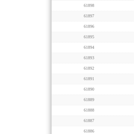
61898
61897
61896
61895
61894
61893
61892
61891
61890
61889
61888
61887
61886