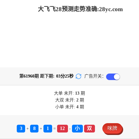
大飞飞28预测走势准确:28yc.com
第
61960
期 距下期:
03
分
25
秒
广告开关：
大单
未开:
13
期
大双
未开:
2
期
小单
未开:
4
期
3
8
1
12
小
双
咪牌
+
+
=
-