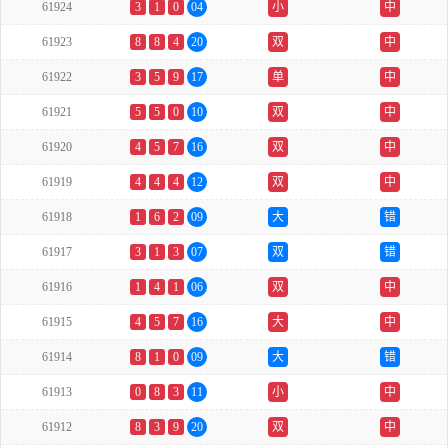
61924
3
1
0
04
小
中
61923
8
8
4
20
双
中
61922
3
5
9
17
单
中
61921
5
5
0
10
双
中
61920
4
5
7
16
双
中
61919
4
4
4
12
双
中
61918
1
6
2
09
大
错
61917
3
1
3
07
双
错
61916
1
4
1
06
双
中
61915
4
5
7
16
大
中
61914
8
1
0
09
大
错
61913
0
8
3
11
小
中
61912
8
3
9
20
双
中