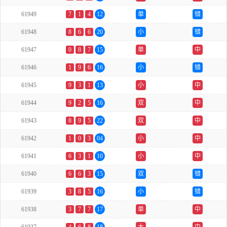
61949
7
1
4
12
单
错
61948
8
6
6
20
小
错
61947
0
8
7
15
单
中
61946
1
9
6
16
小
错
61945
9
3
1
13
小
中
61944
9
2
5
16
双
中
61943
8
9
5
22
双
中
61942
1
0
3
04
小
中
61941
6
3
1
10
小
中
61940
6
6
3
15
双
错
61939
3
8
5
16
小
错
61938
3
7
7
17
单
中