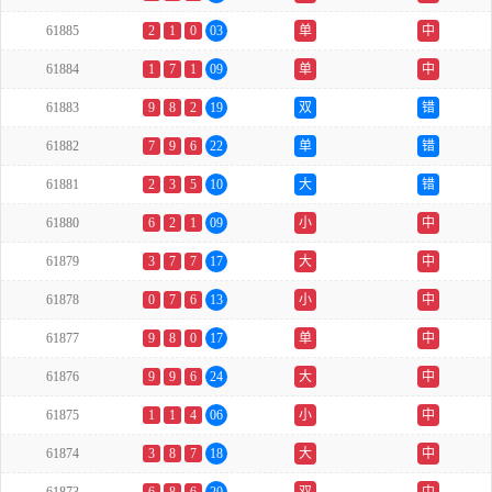
61885
2
1
0
03
单
中
61884
1
7
1
09
单
中
61883
9
8
2
19
双
错
61882
7
9
6
22
单
错
61881
2
3
5
10
大
错
61880
6
2
1
09
小
中
61879
3
7
7
17
大
中
61878
0
7
6
13
小
中
61877
9
8
0
17
单
中
61876
9
9
6
24
大
中
61875
1
1
4
06
小
中
61874
3
8
7
18
大
中