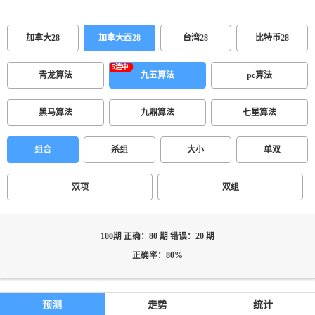
加拿大28
加拿大西28
台湾28
比特币28
青龙算法
九五算法
pc算法
黑马算法
九鼎算法
七星算法
组合
杀组
大小
单双
双项
双组
100期 正确：80 期 错误：20 期
正确率：80%
预测
走势
统计