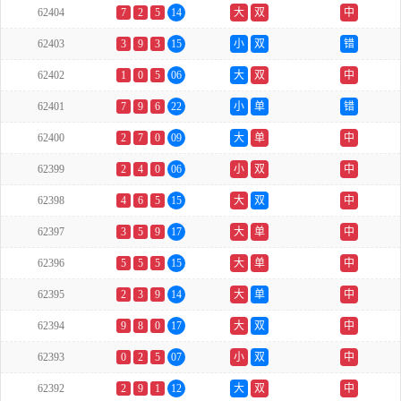
62404
7
2
5
14
大
双
中
62403
3
9
3
15
小
双
错
62402
1
0
5
06
大
双
中
62401
7
9
6
22
小
单
错
62400
2
7
0
09
大
单
中
62399
2
4
0
06
小
双
中
62398
4
6
5
15
大
双
中
62397
3
5
9
17
大
单
中
62396
5
5
5
15
大
单
中
62395
2
3
9
14
大
单
中
62394
9
8
0
17
大
双
中
62393
0
2
5
07
小
双
中
62392
2
9
1
12
大
双
中