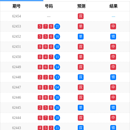
期号
号码
预测
结果
62454
---
双
---
62453
5
7
9
21
单
中
62452
5
5
6
16
单
错
62451
9
9
0
18
双
中
62450
0
4
7
11
单
中
62449
8
6
0
14
双
中
62448
2
2
9
13
双
错
62447
0
1
3
04
双
中
62446
0
8
8
16
双
中
62445
2
5
9
16
单
错
62444
6
7
5
18
双
中
62443
4
5
2
11
双
错