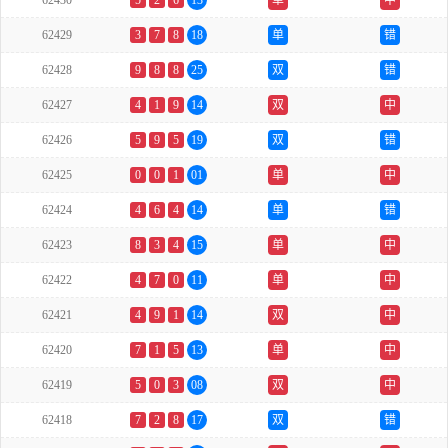
62430
5
2
6
13
单
中
62429
3
7
8
18
单
错
62428
9
8
8
25
双
错
62427
4
1
9
14
双
中
62426
5
9
5
19
双
错
62425
0
0
1
01
单
中
62424
4
6
4
14
单
错
62423
8
3
4
15
单
中
62422
4
7
0
11
单
中
62421
4
9
1
14
双
中
62420
7
1
5
13
单
中
62419
5
0
3
08
双
中
62418
7
2
8
17
双
错