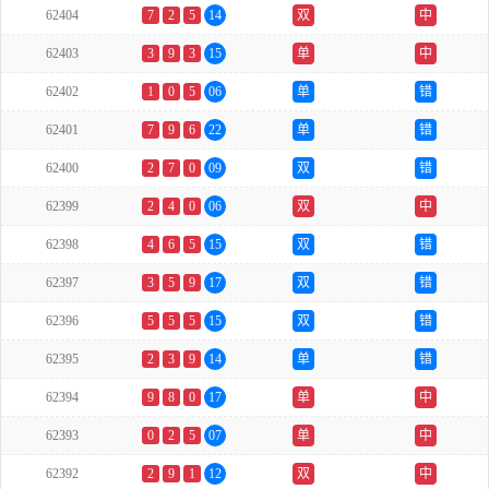
62404
7
2
5
14
双
中
62403
3
9
3
15
单
中
62402
1
0
5
06
单
错
62401
7
9
6
22
单
错
62400
2
7
0
09
双
错
62399
2
4
0
06
双
中
62398
4
6
5
15
双
错
62397
3
5
9
17
双
错
62396
5
5
5
15
双
错
62395
2
3
9
14
单
错
62394
9
8
0
17
单
中
62393
0
2
5
07
单
中
62392
2
9
1
12
双
中