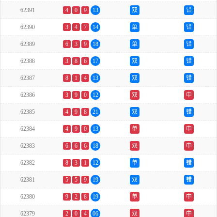
62391
4
0
9
13
双
错
62390
3
4
7
14
单
错
62389
6
3
9
18
单
错
62388
3
8
6
17
双
错
62387
8
1
4
13
双
错
62386
3
9
0
12
双
中
62385
4
9
8
21
双
错
62384
4
9
0
13
单
中
62383
6
6
6
18
双
中
62382
8
3
1
12
单
错
62381
5
5
9
19
双
错
62380
9
2
8
19
单
中
62379
2
0
4
06
双
中