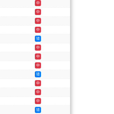
中
中
中
中
错
中
中
中
错
中
中
中
错