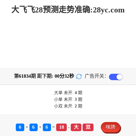
大飞飞28预测走势准确:28yc.com
第
61834
期 距下期:
00
分
31
秒
广告开关：
大单
未开:
4
期
小单
未开:
3
期
小双
未开:
2
期
6
+
6
+
6
=
18
-
大
双
咪牌