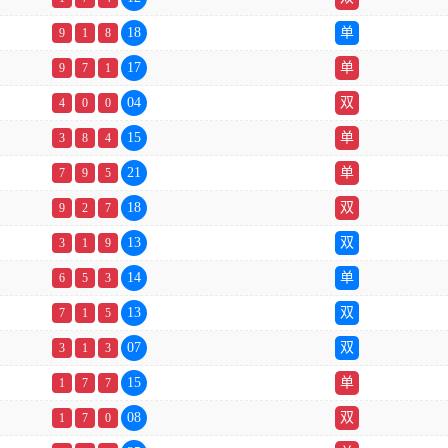
18
单
9
1
8
17
单
9
7
1
04
双
4
0
0
15
单
3
8
4
21
单
7
9
5
18
双
9
2
7
13
双
3
1
9
14
单
6
5
3
13
双
7
1
5
07
双
3
1
3
15
单
1
7
7
08
双
1
7
0