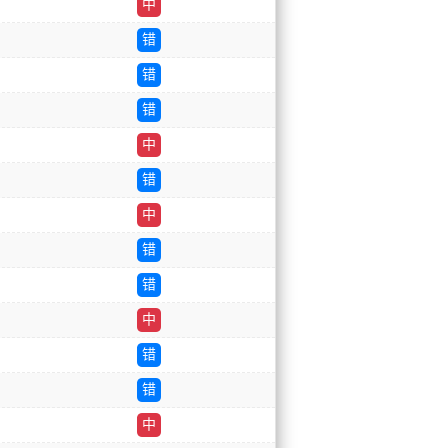
中
错
错
错
中
错
中
错
错
中
错
错
中