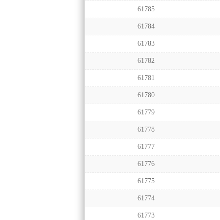
61785
61784
61783
61782
61781
61780
61779
61778
61777
61776
61775
61774
61773