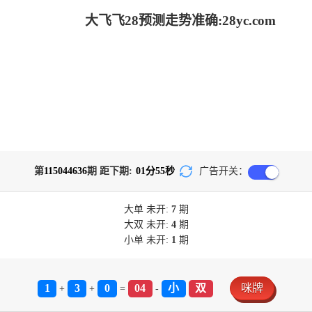
大飞飞28预测走势准确:28yc.com
第
115044636
期 距下期:
01
分
55
秒
广告开关：
大单
未开:
7
期
大双
未开:
4
期
小单
未开:
1
期
1
3
0
04
小
双
咪牌
+
+
=
-