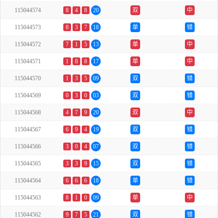
115044574
8
4
8
20
双
中
115044573
8
3
7
18
单
错
115044572
7
1
5
13
单
中
115044571
1
8
8
17
单
中
115044570
1
3
5
09
双
错
115044569
0
3
0
03
双
错
115044568
4
7
9
20
双
中
115044567
6
9
4
19
双
错
115044566
3
0
4
07
双
错
115044565
3
3
9
15
双
错
115044564
6
6
6
18
单
错
115044563
8
1
0
09
单
中
115044562
9
7
5
21
双
错