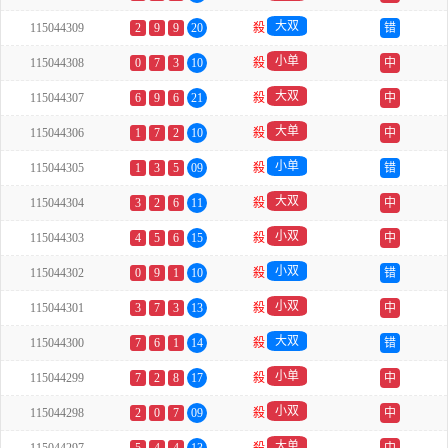
大双
115044309
2
9
9
20
殺
错
小单
115044308
0
7
3
10
殺
中
大双
115044307
6
9
6
21
殺
中
大单
115044306
1
7
2
10
殺
中
小单
115044305
1
3
5
09
殺
错
大双
115044304
3
2
6
11
殺
中
小双
115044303
4
5
6
15
殺
中
小双
115044302
0
9
1
10
殺
错
小双
115044301
3
7
3
13
殺
中
大双
115044300
7
6
1
14
殺
错
小单
115044299
7
2
8
17
殺
中
小双
115044298
2
0
7
09
殺
中
大单