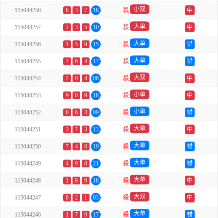
小双
115044258
8
3
7
18
殺
中
大单
115044257
2
3
5
10
殺
中
大单
115044256
1
5
9
15
殺
错
大单
115044255
7
6
4
17
殺
错
大双
115044254
2
0
4
06
殺
中
小单
115044253
9
0
9
18
殺
中
小单
115044252
0
6
3
09
殺
错
大单
115044251
3
7
3
13
殺
中
大单
115044250
7
4
8
19
殺
错
大单
115044249
4
9
8
21
殺
错
大单
115044248
1
8
9
18
殺
中
大双
115044247
0
2
1
03
殺
中
大单
115044246
1
7
9
17
殺
错