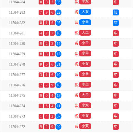
小双
115044284
0
0
5
05
殺
中
大双
115044283
7
9
6
22
殺
错
小单
115044282
0
1
6
07
殺
错
大单
115044281
4
7
7
18
殺
中
小单
115044280
9
2
3
14
殺
中
小单
115044279
8
8
1
17
殺
中
小双
115044278
9
6
6
21
殺
中
小单
115044277
3
1
6
10
殺
中
小单
115044276
7
2
9
18
殺
中
大单
115044275
9
0
4
13
殺
中
小双
115044274
1
6
4
11
殺
中
小双
115044273
1
4
2
07
殺
中
小双
115044272
9
2
9
20
殺
中