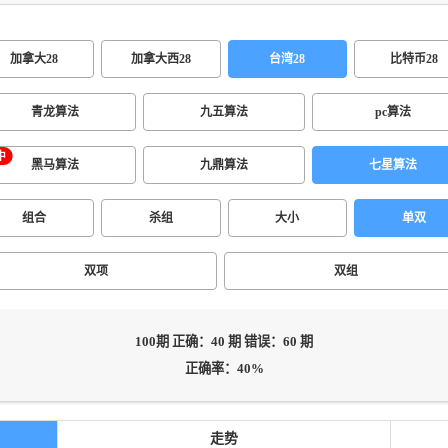
加拿大28
加拿大西28
台湾28
比特币28
青龙算法
九五算法
pc算法
黑马算法
九鼎算法
七星算法
组合
杀组
大小
单双
双项
双组
100期 正确：40 期 错误：60 期
正确率：40%
走势