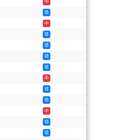
中
错
中
错
错
错
错
中
错
错
中
错
错