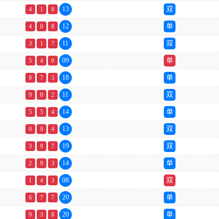
13
双
4
1
8
12
单
4
0
8
11
双
3
1
7
09
单
5
4
0
18
单
8
7
3
11
双
9
0
2
14
单
5
5
4
13
双
0
9
4
19
双
3
9
7
14
单
2
9
3
08
双
1
4
3
20
单
6
7
7
20
单
9
3
8