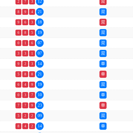
12
双
2
7
3
21
双
8
9
4
18
双
9
6
3
19
双
6
8
5
07
双
0
1
6
07
双
3
3
1
14
单
9
2
3
21
单
5
8
8
19
双
6
4
9
10
单
0
3
7
23
单
7
7
9
09
双
5
2
2
14
单
8
4
2