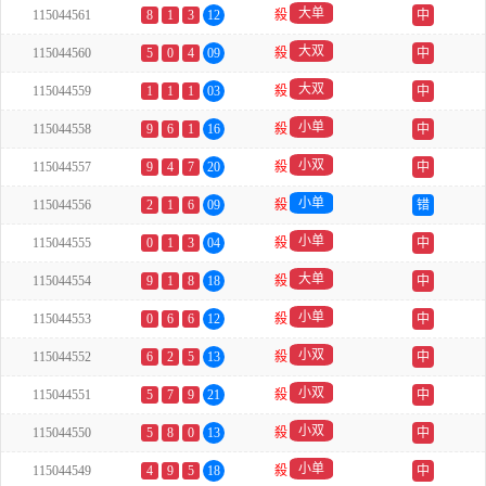
大单
115044561
8
1
3
12
殺
中
大双
115044560
5
0
4
09
殺
中
大双
115044559
1
1
1
03
殺
中
小单
115044558
9
6
1
16
殺
中
小双
115044557
9
4
7
20
殺
中
小单
115044556
2
1
6
09
殺
错
小单
115044555
0
1
3
04
殺
中
大单
115044554
9
1
8
18
殺
中
小单
115044553
0
6
6
12
殺
中
小双
115044552
6
2
5
13
殺
中
小双
115044551
5
7
9
21
殺
中
小双
115044550
5
8
0
13
殺
中
小单
115044549
4
9
5
18
殺
中