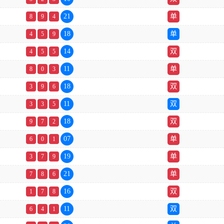
21
单
8
9
4
18
单
4
5
9
14
双
4
5
5
11
单
8
0
3
18
双
3
9
6
11
双
3
3
5
18
双
9
7
2
07
单
6
0
1
19
单
3
7
9
21
单
7
8
6
16
双
1
7
8
11
双
6
4
1