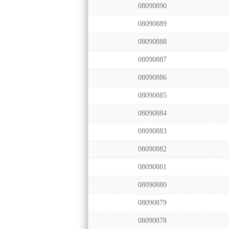
08090890
08090889
08090888
08090887
08090886
08090885
08090884
08090883
08090882
08090881
08090880
08090879
08090878