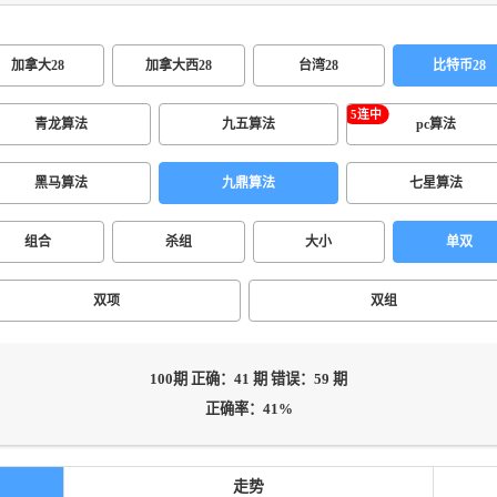
加拿大28
加拿大西28
台湾28
比特币28
青龙算法
九五算法
pc算法
黑马算法
九鼎算法
七星算法
组合
杀组
大小
单双
双项
双组
100期 正确：41 期 错误：59 期
正确率：41%
走势