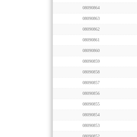
08090864
08090863
08090862
08090861
08090860
08090859
08090858
08090857
08090856
08090855
08090854
08090853
08090852