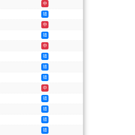
中
错
中
错
中
错
错
错
中
错
错
错
错