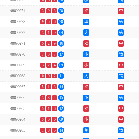
08090275
8
5
7
20
小
错
08090274
3
9
8
20
双
中
08090273
9
5
6
20
单
错
08090272
3
1
0
04
大
错
08090271
5
2
9
16
双
中
08090270
7
3
7
17
小
错
08090269
3
2
4
09
小
中
08090268
0
9
2
11
大
错
08090267
5
1
8
14
双
中
08090266
3
8
4
15
小
错
08090265
5
1
6
12
双
中
08090264
3
0
6
09
小
中
08090263
1
8
5
14
单
错