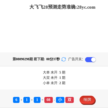
大飞飞28预测走势准确:28yc.com
第
08090298
期 距下期:
00
分
37
秒
广告开关：
大单
未开:
5
期
大双
未开:
1
期
小单
未开:
2
期
6
1
1
08
小
双
咪牌
+
+
=
-