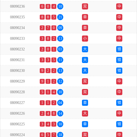
08090236
6
0
4
10
双
中
08090235
8
8
5
21
单
中
08090234
2
7
0
09
单
中
08090233
3
8
2
13
小
中
08090232
2
0
1
03
大
错
08090231
3
3
5
11
大
错
08090230
9
2
2
13
大
错
08090229
9
1
2
12
双
中
08090228
5
1
4
10
双
中
08090227
1
1
2
04
单
错
08090226
2
4
8
14
大
中
08090225
3
4
3
10
单
错
08090224
6
5
7
18
双
中