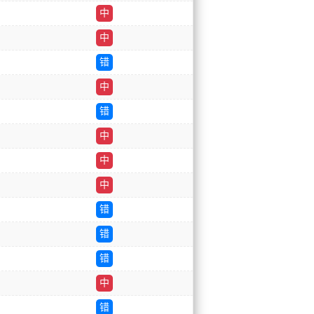
中
中
错
中
错
中
中
中
错
错
错
中
错