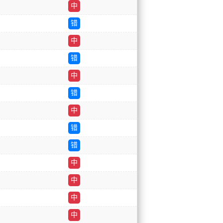
中
错
中
错
中
错
中
错
错
中
中
中
中