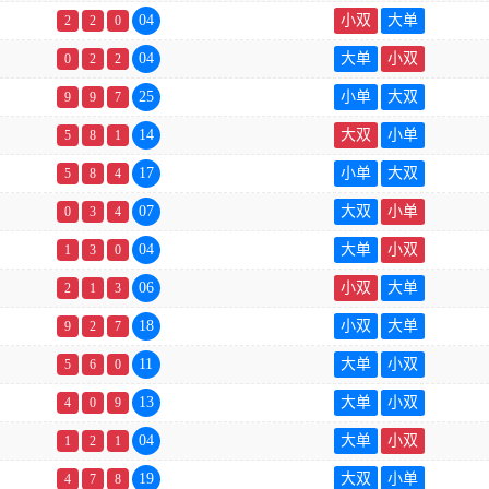
04
小双
大单
2
2
0
04
大单
小双
0
2
2
25
小单
大双
9
9
7
14
大双
小单
5
8
1
17
小单
大双
5
8
4
07
大双
小单
0
3
4
04
大单
小双
1
3
0
06
小双
大单
2
1
3
18
小双
大单
9
2
7
11
大单
小双
5
6
0
13
大单
小双
4
0
9
04
大单
小双
1
2
1
19
大双
小单
4
7
8