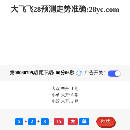
大飞飞28预测走势准确:28yc.com
第
08080799
期 距下期:
00
分
05
秒
广告开关：
大双
未开:
1
期
小单
未开:
6
期
小双
未开:
5
期
5
+
2
+
8
=
15
-
大
单
咪牌