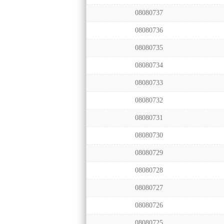
08080737
08080736
08080735
08080734
08080733
08080732
08080731
08080730
08080729
08080728
08080727
08080726
08080725