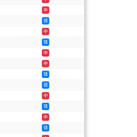
中
错
中
错
中
中
错
错
中
错
中
错