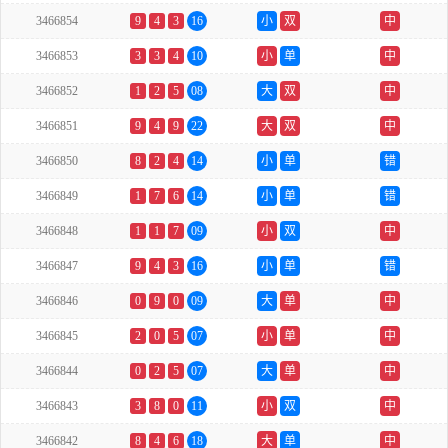
3466854
9
4
3
16
小
双
中
3466853
3
3
4
10
小
单
中
3466852
1
2
5
08
大
双
中
3466851
9
4
9
22
大
双
中
3466850
8
2
4
14
小
单
错
3466849
1
7
6
14
小
单
错
3466848
1
1
7
09
小
双
中
3466847
9
4
3
16
小
单
错
3466846
0
9
0
09
大
单
中
3466845
2
0
5
07
小
单
中
3466844
0
2
5
07
大
单
中
3466843
3
8
0
11
小
双
中
3466842
8
4
6
18
大
单
中