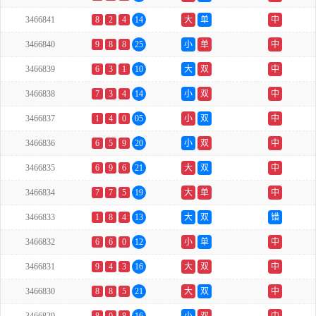
3466841
8
2
4
14
大
单
中
3466840
9
8
8
25
小
单
中
3466839
6
3
1
10
大
双
中
3466838
7
3
4
14
小
双
中
3466837
1
4
0
05
小
双
中
3466836
6
5
9
20
小
双
中
3466835
6
9
6
21
大
双
中
3466834
7
7
5
19
大
单
中
3466833
1
8
4
13
大
双
错
3466832
6
6
0
12
小
单
中
3466831
9
4
3
16
大
双
中
3466830
8
8
5
21
大
双
中