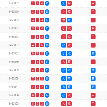
3466867
1
4
6
11
大
单
中
3466866
3
7
0
10
小
双
中
3466865
4
9
4
17
大
双
中
3466864
3
5
4
12
小
双
中
3466863
7
1
3
11
小
单
中
3466862
4
8
6
18
小
双
中
3466861
9
7
5
21
小
双
错
3466860
7
1
6
14
大
双
中
3466859
4
6
5
15
小
双
错
3466858
7
0
3
10
大
单
错
3466857
2
7
2
11
大
双
错
3466856
6
3
5
14
小
双
中
3466855
8
5
3
16
大
双
中