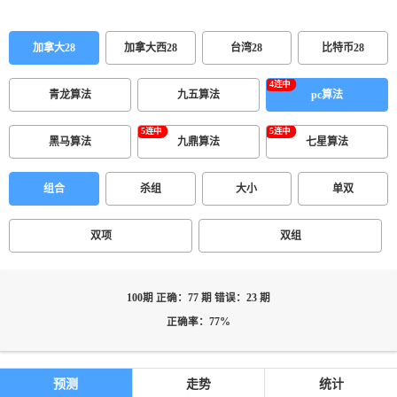
加拿大28
加拿大西28
台湾28
比特币28
青龙算法
九五算法
pc算法
黑马算法
九鼎算法
七星算法
组合
杀组
大小
单双
双项
双组
100期 正确：77 期 错误：23 期
正确率：77%
预测
走势
统计