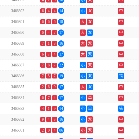
3466893
4
7
5
16
小
双
中
3466892
6
4
4
14
小
双
中
3466891
6
6
6
18
大
双
中
3466890
6
4
7
17
大
双
中
3466889
7
1
8
16
大
双
中
3466888
6
7
4
17
大
双
中
3466887
7
8
7
22
小
双
中
3466886
7
5
7
19
小
双
错
3466885
2
6
9
17
大
双
中
3466884
6
7
4
17
小
单
中
3466883
4
1
9
14
小
单
错
3466882
9
4
3
16
小
双
中
3466881
2
0
4
06
小
双
中