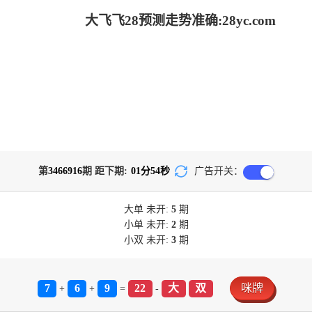
大飞飞28预测走势准确:28yc.com
第
3466916
期 距下期:
01
分
54
秒
广告开关：
大单
未开:
5
期
小单
未开:
2
期
小双
未开:
3
期
7
6
9
22
大
双
咪牌
+
+
=
-