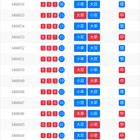
3466056
4
3
1
08
小单
大双
错
3466055
3
3
9
15
大单
小双
中
3466054
0
5
8
13
小双
大单
错
3466053
8
0
7
15
小双
大单
中
3466052
5
6
1
12
小单
大双
错
3466051
1
8
8
17
小单
大双
错
3466050
9
5
0
14
大双
小单
中
3466049
9
5
5
19
小双
大单
中
3466048
3
1
8
12
小单
大双
错
3466047
3
7
6
16
小双
大单
错
3466046
9
9
5
23
大单
小双
中
3466045
0
1
0
01
大双
小单
中
3466044
1
4
8
13
大双
小单
中