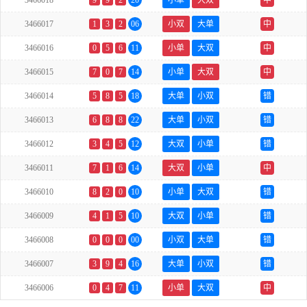
3466018
9
9
2
20
小单
大双
中
3466017
1
3
2
06
小双
大单
中
3466016
0
5
6
11
小单
大双
中
3466015
7
0
7
14
小单
大双
中
3466014
5
8
5
18
大单
小双
错
3466013
6
8
8
22
大单
小双
错
3466012
3
4
5
12
大双
小单
错
3466011
7
1
6
14
大双
小单
中
3466010
8
2
0
10
小单
大双
错
3466009
4
1
5
10
大双
小单
错
3466008
0
0
0
00
小双
大单
错
3466007
3
9
4
16
大单
小双
错
3466006
0
4
7
11
小单
大双
中