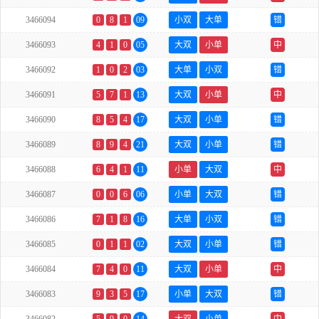
3466094
0
8
1
09
小双
大单
错
3466093
4
1
0
05
大双
小单
中
3466092
1
0
2
03
大单
小双
错
3466091
5
7
1
13
大双
小单
中
3466090
8
5
4
17
大双
小单
错
3466089
8
9
4
21
大双
小单
错
3466088
6
4
1
11
小单
大双
中
3466087
0
0
6
06
小单
大双
错
3466086
7
1
8
16
大单
小双
错
3466085
0
1
1
02
大双
小单
错
3466084
7
4
0
11
大双
小单
中
3466083
9
3
5
17
小单
大双
错