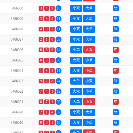
3466030
3
4
9
16
小双
大单
错
3466029
3
3
5
11
小双
大单
错
3466028
4
0
7
11
小双
大单
错
3466027
2
1
0
03
小双
大单
错
3466026
8
6
0
14
小单
大双
中
3466025
0
3
5
08
大双
小单
错
3466024
1
8
2
11
大双
小单
中
3466023
9
7
8
24
大单
小双
错
3466022
7
4
1
12
大双
小单
错
3466021
0
7
1
08
大单
小双
中
3466020
2
1
4
07
小双
大单
错
3466019
9
9
1
19
大双
小单
错