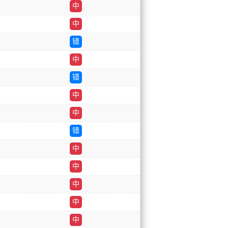
中
中
错
中
错
中
中
错
中
中
中
中
中