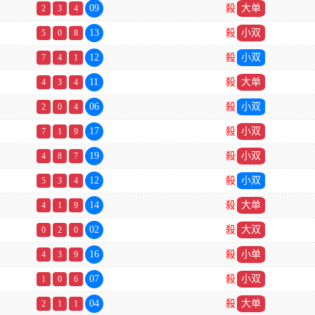
09
殺
大单
2
3
4
13
殺
小双
5
0
8
12
殺
小双
7
4
1
11
殺
大单
4
3
4
06
殺
小双
2
0
4
17
殺
小双
7
1
9
19
殺
小双
4
8
7
12
殺
小双
5
3
4
14
殺
大单
4
1
9
02
殺
大双
0
2
0
16
殺
小单
4
3
9
07
殺
小双
1
0
6
04
殺
大单
2
1
1