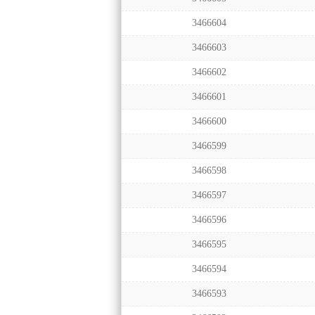
3466604
3466603
3466602
3466601
3466600
3466599
3466598
3466597
3466596
3466595
3466594
3466593