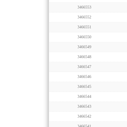
3466553
3466552
3466551
3466550
3466549
3466548
3466547
3466546
3466545
3466544
3466543
3466542
3466541