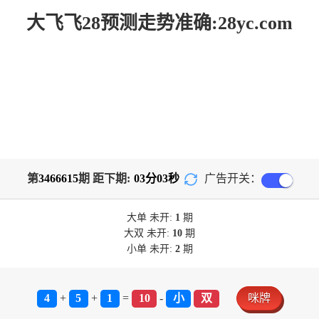
大飞飞28预测走势准确:28yc.com
第
3466615
期 距下期:
03
分
03
秒
广告开关：
大单
未开:
1
期
大双
未开:
10
期
小单
未开:
2
期
4
+
5
+
1
=
10
-
小
双
咪牌