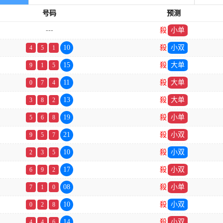
号码
预测
---
殺
小单
10
殺
小双
4
5
1
15
殺
大单
9
1
5
11
殺
大单
0
7
4
13
殺
大单
3
8
2
19
殺
小单
5
6
8
21
殺
小双
9
5
7
10
殺
小双
2
3
5
17
殺
小双
6
9
2
08
殺
小单
7
1
0
10
殺
小双
0
2
8
14
殺
小双
4
4
6