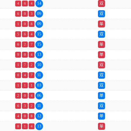
14
双
4
6
4
09
双
6
0
3
09
单
1
0
8
15
双
5
6
4
15
单
6
2
7
13
单
9
0
4
10
双
1
7
2
11
双
0
4
7
03
双
1
1
1
06
单
2
0
4
11
双
6
3
2
12
单
4
0
8
13
单
8
1
4