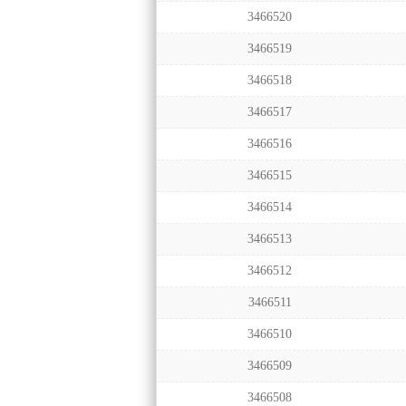
3466520
3466519
3466518
3466517
3466516
3466515
3466514
3466513
3466512
3466511
3466510
3466509
3466508