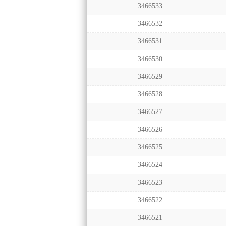
3466533
3466532
3466531
3466530
3466529
3466528
3466527
3466526
3466525
3466524
3466523
3466522
3466521