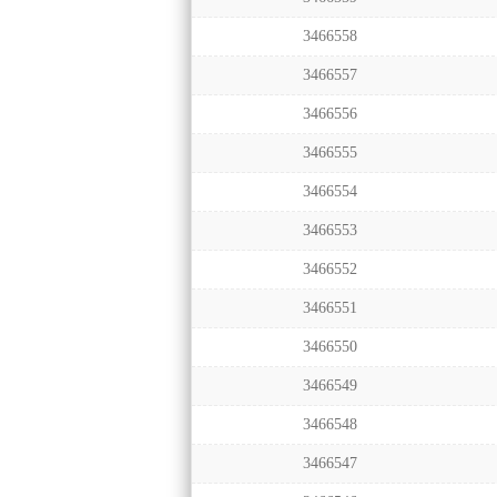
3466558
3466557
3466556
3466555
3466554
3466553
3466552
3466551
3466550
3466549
3466548
3466547