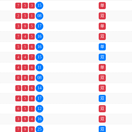
15
单
7
5
3
08
双
2
5
1
17
单
3
9
5
16
双
7
4
5
16
单
5
5
6
15
双
4
4
7
11
单
4
1
6
08
双
0
8
0
14
双
5
3
6
17
双
4
5
8
12
双
6
5
1
16
双
3
9
4
25
双
7
9
9