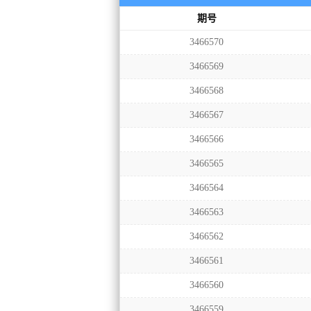
期号
3466570
3466569
3466568
3466567
3466566
3466565
3466564
3466563
3466562
3466561
3466560
3466559