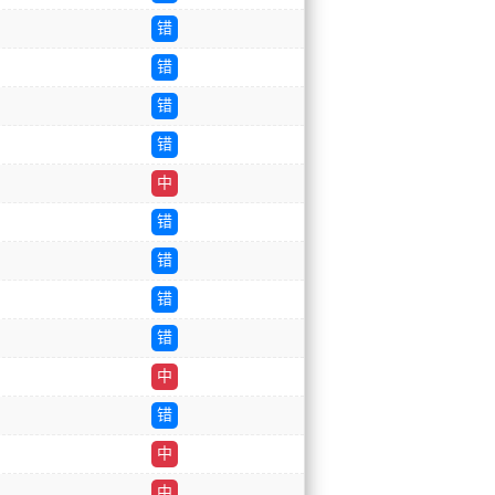
错
错
错
错
中
错
错
错
错
中
错
中
中