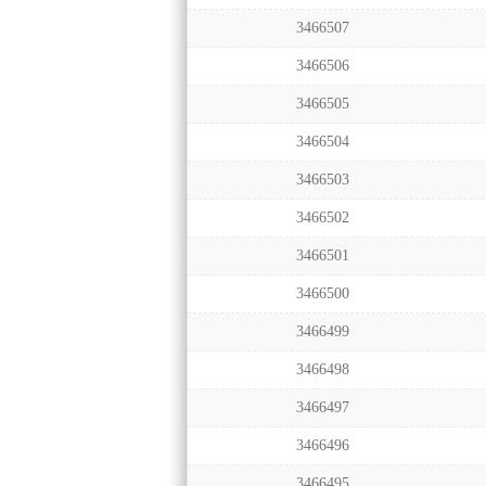
3466507
3466506
3466505
3466504
3466503
3466502
3466501
3466500
3466499
3466498
3466497
3466496
3466495