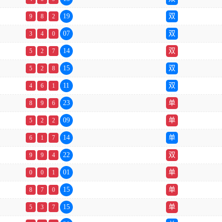
19
双
9
8
2
07
双
3
4
0
14
双
5
2
7
15
双
5
2
8
11
双
4
6
1
23
单
8
9
6
09
单
5
2
2
14
单
6
1
7
22
双
9
9
4
01
单
0
0
1
15
单
8
7
0
15
单
5
3
7