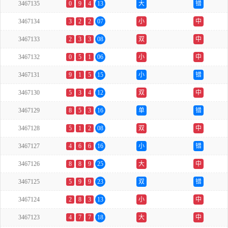
3467135
0
9
4
13
大
错
3467134
3
2
2
07
小
中
3467133
2
3
3
08
双
中
3467132
0
5
1
06
小
中
3467131
9
1
5
15
小
错
3467130
5
3
4
12
双
中
3467129
8
5
3
16
单
错
3467128
5
1
2
08
双
中
3467127
4
6
6
16
小
错
3467126
8
8
9
25
大
中
3467125
5
9
9
23
双
错
3467124
2
8
3
13
小
中
3467123
4
7
7
18
大
中