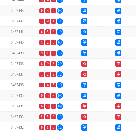
3467444
9
4
7
20
单
错
3467443
0
8
0
08
单
错
3467442
1
9
1
11
双
错
3467441
6
5
8
19
双
错
3467440
1
2
5
08
单
错
3467439
9
1
8
18
单
错
3467438
8
9
3
20
双
中
3467437
1
2
9
12
双
中
3467436
1
4
5
10
单
错
3467435
0
5
3
08
单
错
3467434
6
3
0
09
单
中
3467433
5
5
2
12
双
中
3467432
8
1
3
12
单
错