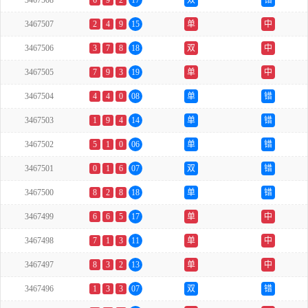
3467508
6
9
2
17
双
错
3467507
2
4
9
15
单
中
3467506
3
7
8
18
双
中
3467505
7
9
3
19
单
中
3467504
4
4
0
08
单
错
3467503
1
9
4
14
单
错
3467502
5
1
0
06
单
错
3467501
0
1
6
07
双
错
3467500
8
2
8
18
单
错
3467499
6
6
5
17
单
中
3467498
7
1
3
11
单
中
3467497
8
3
2
13
单
中
3467496
1
3
3
07
双
错