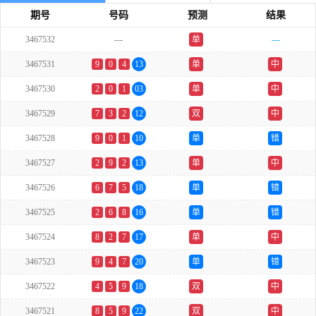
期号
号码
预测
结果
3467532
---
单
---
3467531
9
0
4
13
单
中
3467530
2
0
1
03
单
中
3467529
7
3
2
12
双
中
3467528
9
0
1
10
单
错
3467527
2
9
2
13
单
中
3467526
6
7
5
18
单
错
3467525
2
6
8
16
单
错
3467524
8
2
7
17
单
中
3467523
9
4
7
20
单
错
3467522
4
5
9
18
双
中
3467521
8
5
9
22
双
中