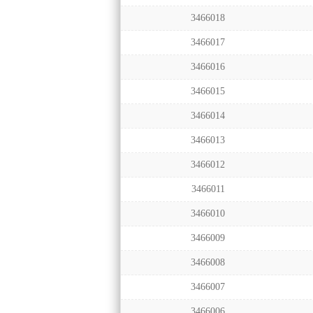
3466018
3466017
3466016
3466015
3466014
3466013
3466012
3466011
3466010
3466009
3466008
3466007
3466006