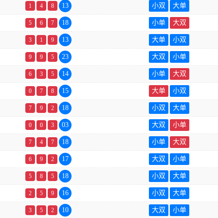
13
小双
大单
1
4
8
18
小单
大双
5
6
7
13
大单
小双
3
1
9
23
大双
小单
9
9
5
14
小单
大双
6
3
5
15
大单
小双
0
7
8
18
小双
大单
7
9
2
03
大双
小单
0
0
3
18
小单
大双
7
4
7
17
大双
小单
6
9
2
18
小双
大单
5
8
5
16
小双
大单
2
5
9
10
大双
小单
3
5
2