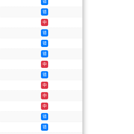
错
错
中
错
错
错
中
错
中
中
中
错
错