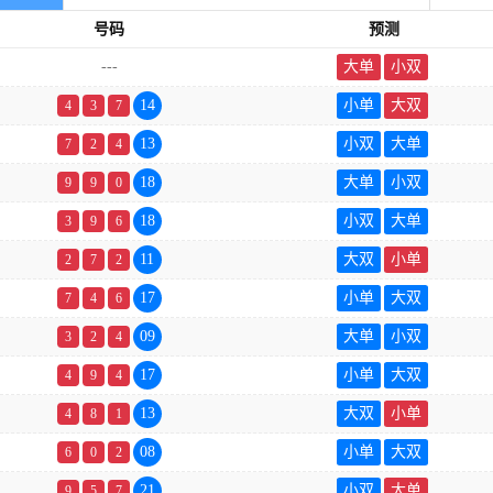
号码
预测
---
大单
小双
14
小单
大双
4
3
7
13
小双
大单
7
2
4
18
大单
小双
9
9
0
18
小双
大单
3
9
6
11
大双
小单
2
7
2
17
小单
大双
7
4
6
09
大单
小双
3
2
4
17
小单
大双
4
9
4
13
大双
小单
4
8
1
08
小单
大双
6
0
2
21
小双
大单
9
5
7