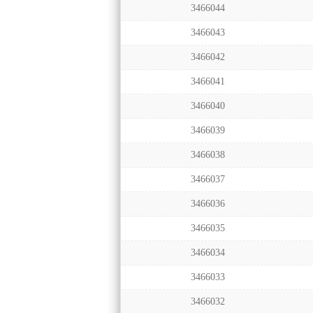
3466044
3466043
3466042
3466041
3466040
3466039
3466038
3466037
3466036
3466035
3466034
3466033
3466032