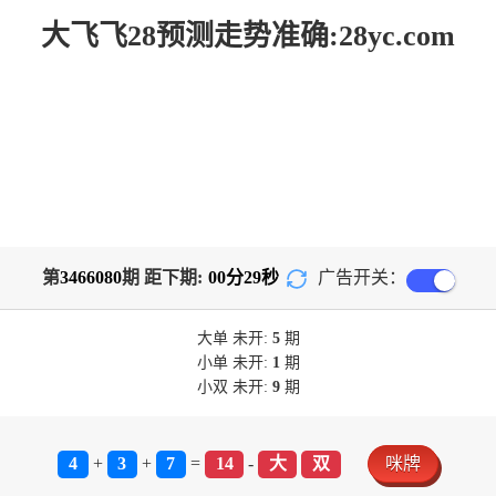
大飞飞28预测走势准确:28yc.com
第
3466080
期 距下期:
00
分
29
秒
广告开关：
大单
未开:
5
期
小单
未开:
1
期
小双
未开:
9
期
4
+
3
+
7
=
14
-
大
双
咪牌