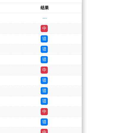
结果
---
中
错
错
错
中
错
错
错
中
错
中