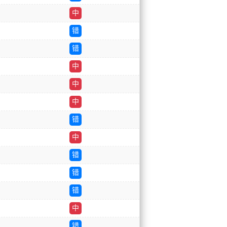
中
错
错
中
中
中
错
中
错
错
错
中
错