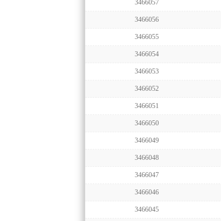
3466057
3466056
3466055
3466054
3466053
3466052
3466051
3466050
3466049
3466048
3466047
3466046
3466045