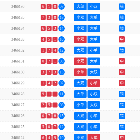
3466136
6
1
0
07
大单
小双
错
3466135
7
3
8
18
小双
大单
错
3466134
6
5
3
14
小双
大单
错
3466133
4
5
1
10
小双
大单
中
3466132
1
7
4
12
大双
小单
错
3466131
0
7
1
08
小双
大单
中
3466130
3
7
3
13
小单
大双
中
3466129
1
4
2
07
大双
小单
中
3466128
9
1
1
11
大单
小双
错
3466127
2
5
1
08
小单
大双
错
3466126
0
7
8
15
大双
小单
错
3466125
5
0
7
12
大双
小单
错
3466124
6
4
9
19
小双
大单
中