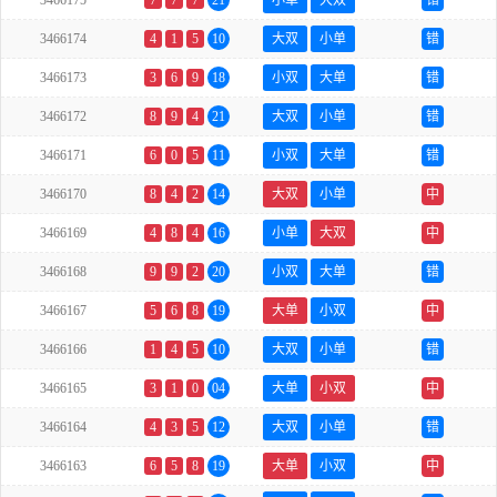
3466175
7
7
7
21
小单
大双
错
3466174
4
1
5
10
大双
小单
错
3466173
3
6
9
18
小双
大单
错
3466172
8
9
4
21
大双
小单
错
3466171
6
0
5
11
小双
大单
错
3466170
8
4
2
14
大双
小单
中
3466169
4
8
4
16
小单
大双
中
3466168
9
9
2
20
小双
大单
错
3466167
5
6
8
19
大单
小双
中
3466166
1
4
5
10
大双
小单
错
3466165
3
1
0
04
大单
小双
中
3466164
4
3
5
12
大双
小单
错
3466163
6
5
8
19
大单
小双
中