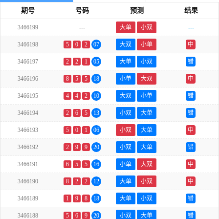
期号
号码
预测
结果
3466199
---
大单
小双
---
3466198
5
0
2
07
大双
小单
中
3466197
2
2
1
05
大单
小双
错
3466196
8
5
5
18
小单
大双
中
3466195
4
4
2
10
大双
小单
错
3466194
2
6
5
13
小双
大单
错
3466193
5
0
1
06
小双
大单
中
3466192
2
9
9
20
小双
大单
错
3466191
6
5
5
16
小单
大双
中
3466190
8
2
2
12
大单
小双
中
3466189
1
9
8
18
大单
小双
错
3466188
5
6
9
20
小双
大单
错