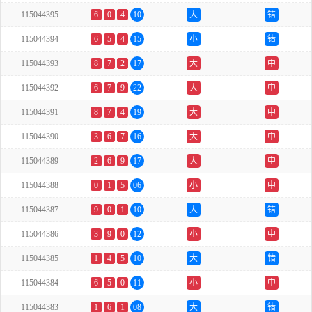
115044395
6
0
4
10
大
错
115044394
6
5
4
15
小
错
115044393
8
7
2
17
大
中
115044392
6
7
9
22
大
中
115044391
8
7
4
19
大
中
115044390
3
6
7
16
大
中
115044389
2
6
9
17
大
中
115044388
0
1
5
06
小
中
115044387
9
0
1
10
大
错
115044386
3
9
0
12
小
中
115044385
1
4
5
10
大
错
115044384
6
5
0
11
小
中
115044383
1
6
1
08
大
错