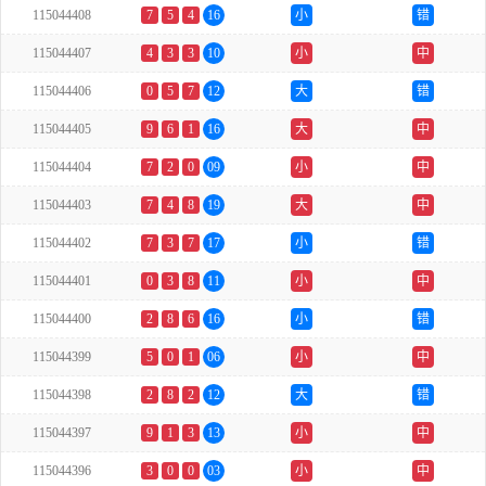
115044408
7
5
4
16
小
错
115044407
4
3
3
10
小
中
115044406
0
5
7
12
大
错
115044405
9
6
1
16
大
中
115044404
7
2
0
09
小
中
115044403
7
4
8
19
大
中
115044402
7
3
7
17
小
错
115044401
0
3
8
11
小
中
115044400
2
8
6
16
小
错
115044399
5
0
1
06
小
中
115044398
2
8
2
12
大
错
115044397
9
1
3
13
小
中
115044396
3
0
0
03
小
中