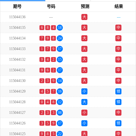
期号
号码
预测
结果
115044136
---
大
---
单
115044135
6
8
4
18
大
中
115044134
7
9
8
24
大
中
115044133
1
7
9
17
大
中
115044132
9
4
2
15
大
中
115044131
9
6
2
17
大
中
115044130
2
3
9
14
大
中
115044129
4
5
7
16
小
错
115044128
0
4
8
12
大
错
115044127
2
3
3
08
小
中
115044126
3
5
9
17
小
错
115044125
9
8
5
22
大
中