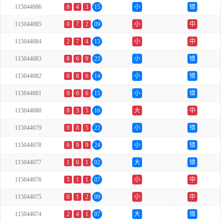
115044086
8
4
3
15
小
错
115044085
0
7
2
09
小
中
115044084
2
7
4
13
小
中
115044083
8
6
9
23
小
错
115044082
0
8
6
14
小
错
115044081
9
0
6
15
小
错
115044080
8
3
5
16
大
中
115044079
9
8
5
22
小
错
115044078
6
9
9
24
小
错
115044077
1
0
1
02
大
错
115044076
5
1
1
07
小
中
115044075
6
1
2
09
小
中
115044074
2
4
1
07
大
错