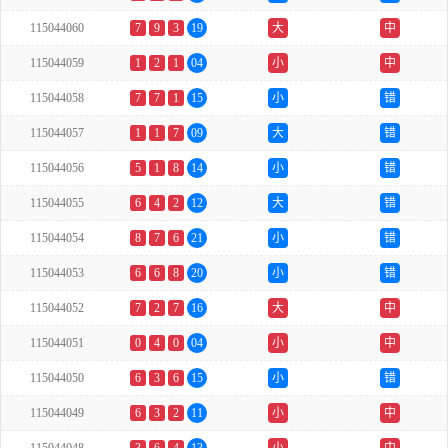
115044060
7
9
3
19
大
中
115044059
1
2
1
04
小
中
115044058
7
7
1
15
小
错
115044057
1
1
7
09
大
错
115044056
5
1
8
14
小
错
115044055
6
4
2
12
大
错
115044054
8
7
6
21
小
错
115044053
6
6
8
20
小
错
115044052
7
2
7
16
大
中
115044051
0
4
0
04
小
中
115044050
6
3
6
15
小
错
115044049
6
3
2
11
小
中