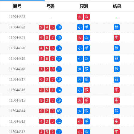
期号
号码
预测
结果
115044823
---
大
双
---
115044822
9
4
5
18
小
单
错
115044821
6
6
7
19
大
双
中
115044820
4
6
6
16
小
单
错
115044819
4
6
7
17
小
双
错
115044818
1
2
8
11
大
双
错
115044817
0
3
7
10
大
单
错
115044816
8
5
1
14
小
双
中
115044815
9
3
7
19
大
单
中
115044814
0
2
3
05
大
双
错
115044813
4
3
5
12
小
单
中
115044812
4
5
2
11
小
双
中