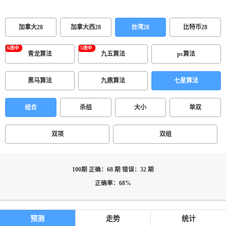
加拿大28
加拿大西28
台湾28
比特币28
青龙算法
九五算法
pc算法
黑马算法
九鼎算法
七星算法
组合
杀组
大小
单双
双项
双组
100期 正确：68 期 错误：32 期
正确率：68%
预测
走势
统计