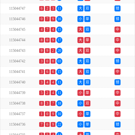
115044747
6
2
3
11
大
双
错
115044746
0
7
9
16
小
单
错
115044745
4
7
4
15
大
双
中
115044744
8
0
9
17
大
单
中
115044743
9
9
2
20
大
双
中
115044742
3
0
0
03
大
双
错
115044741
3
6
6
15
大
双
中
115044740
3
4
4
11
大
双
错
115044739
5
2
4
11
小
单
中
115044738
8
3
7
18
小
双
中
115044737
1
0
9
10
小
单
中
115044736
7
6
9
22
小
单
错