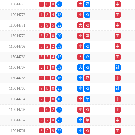
115044773
8
8
9
25
大
双
中
115044772
1
8
4
13
小
双
中
115044771
8
9
5
22
大
双
中
115044770
6
3
0
09
小
单
中
115044769
5
2
2
09
小
双
中
115044768
6
5
4
15
大
双
中
115044767
2
1
0
03
大
双
错
115044766
8
2
6
16
小
双
中
115044765
8
9
8
25
小
双
错
115044764
7
3
0
10
小
单
中
115044763
0
0
2
02
小
双
中
115044762
7
7
9
23
小
单
中
115044761
8
5
9
22
小
双
中