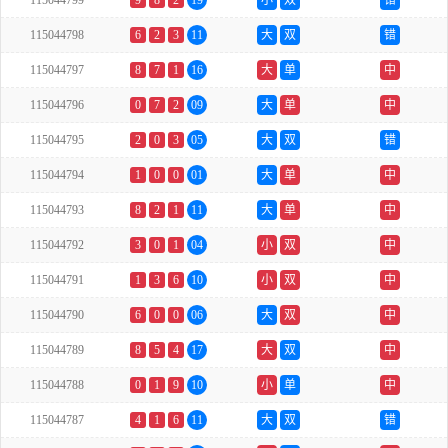
115044799
9
8
2
19
小
双
错
115044798
6
2
3
11
大
双
错
115044797
8
7
1
16
大
单
中
115044796
0
7
2
09
大
单
中
115044795
2
0
3
05
大
双
错
115044794
1
0
0
01
大
单
中
115044793
8
2
1
11
大
单
中
115044792
3
0
1
04
小
双
中
115044791
1
3
6
10
小
双
中
115044790
6
0
0
06
大
双
中
115044789
8
5
4
17
大
双
中
115044788
0
1
9
10
小
单
中
115044787
4
1
6
11
大
双
错