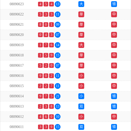
08090623
4
5
4
13
大
错
08090622
5
3
3
11
单
中
08090621
8
0
1
09
单
中
08090620
0
4
3
07
单
中
08090619
1
7
6
14
大
中
08090618
1
5
9
15
单
中
08090617
5
2
0
07
单
中
08090616
9
0
2
11
小
中
08090615
2
2
7
11
小
中
08090614
9
7
5
21
小
错
08090613
2
3
8
13
双
错
08090612
4
6
0
10
小
中
08090611
3
3
9
15
双
错