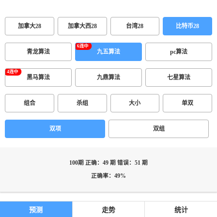
加拿大28
加拿大西28
台湾28
比特币28
青龙算法
九五算法
pc算法
黑马算法
九鼎算法
七星算法
组合
杀组
大小
单双
双项
双组
100期 正确：49 期 错误：51 期
正确率：49%
预测
走势
统计