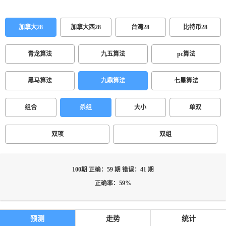
加拿大28
加拿大西28
台湾28
比特币28
青龙算法
九五算法
pc算法
黑马算法
九鼎算法
七星算法
组合
杀组
大小
单双
双项
双组
100期 正确：59 期 错误：41 期
正确率：59%
预测
走势
统计